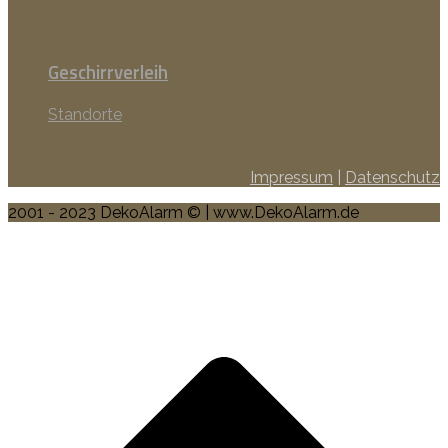
Geschirrverleih
Standorte
Impressum
|
Datenschutz
2001 - 2023 DekoAlarm © | www.DekoAlarm.de