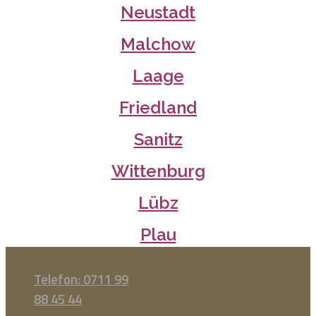
Neustadt
Malchow
Laage
Friedland
Sanitz
Wittenburg
Lübz
Plau
Telefon: 0711 99
88 45 44