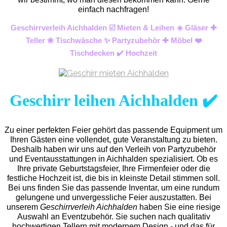
einfach nachfragen!
Geschirrverleih Aichhalden ☑️ Mieten & Leihen ☀️ Gläser ✚
Teller ❀ Tischwäsche ✨ Partyzubehör ✚ Möbel ❤️
Tischdecken ✔️ Hochzeit
Geschirr leihen Aichhalden ✔️
Zu einer perfekten Feier gehört das passende Equipment um
Ihren Gästen eine vollendet, gute Veranstaltung zu bieten.
Deshalb haben wir uns auf den Verleih von Partyzubehör
und Eventaus
stattungen in Aichhalden spezialisiert. Ob es
Ihre private Geburtstagsfeier, Ihre Firmenfeier oder die
festliche Hochzeit ist, die bis in kleinste Detail stimmen soll.
Bei uns finden Sie das passende Inventar, um eine rundum
gelungene und unvergess
liche Feier auszustatten.
Bei
unserem
Geschirrverleih Aichhalden
haben Sie eine riesige
Auswahl an Eventzubehör. Sie suchen nach qualitativ
hochwertigen Tellern mit modernem Design - und das für