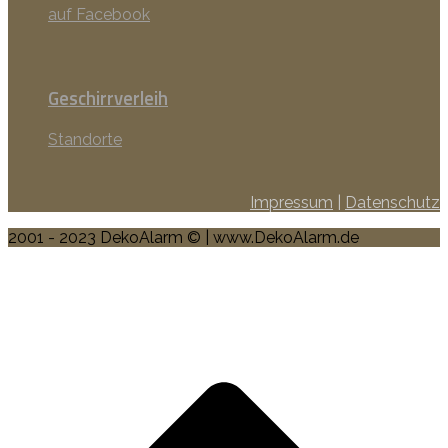
auf Facebook
Geschirrverleih
Standorte
Impressum
|
Datenschutz
2001 - 2023 DekoAlarm © | www.DekoAlarm.de