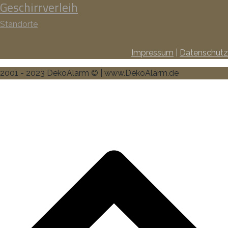
Geschirrverleih
Standorte
Impressum
|
Datenschutz
2001 - 2023 DekoAlarm © | www.DekoAlarm.de