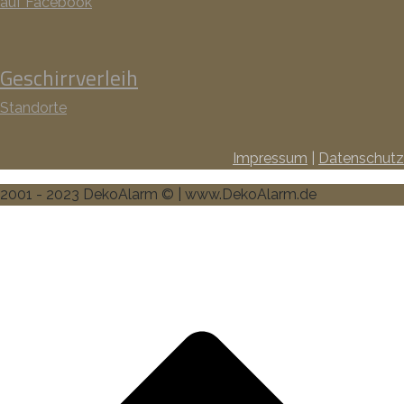
auf Facebook
Geschirrverleih
Standorte
Impressum
|
Datenschutz
2001 - 2023 DekoAlarm © | www.DekoAlarm.de