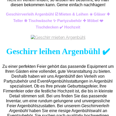
diesen bekommen kann. Gerne einfach nachfragen!
Geschirrverleih Argenbühl ☑️ Mieten & Leihen ☀️ Gläser ✚
Teller ❀ Tischwäsche ✨ Partyzubehör ✚ Möbel ❤️
Tischdecken ✔️ Hochzeit
Geschirr leihen Argenbühl ✔️
Zu einer perfekten Feier gehört das passende Equipment um
Ihren Gästen eine vollendet, gute Veranstaltung zu bieten.
Deshalb haben wir uns Argenbühlf den Verleih von
Partyzubehör und EventArgenbühls
stattungen in Argenbühl
spezialisiert. Ob es Ihre private Geburtstagsfeier, Ihre
Firmenfeier oder die festliche Hochzeit ist, die bis in kleinste
Detail stimmen soll. Bei uns finden Sie das passende
Inventar, um eine rundum gelungene und unvergess
liche
Feier Argenbühlszustatten.
Bei unserem
Geschirrverleih
Argenbühl
haben Sie eine riesige Argenbühlswahl an
Eventzubehör. Sie suchen nach qualitativ hochwertigen