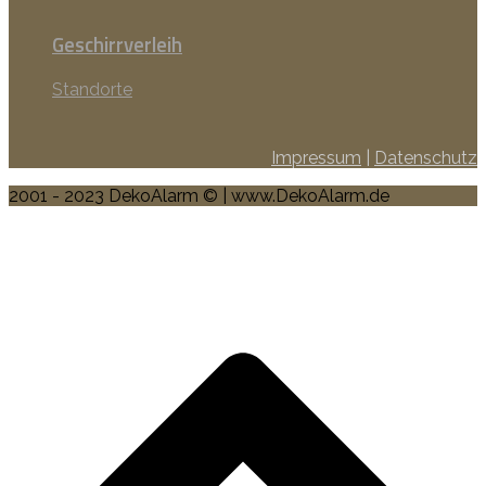
Geschirrverleih
Standorte
Impressum
|
Datenschutz
2001 - 2023 DekoAlarm © | www.DekoAlarm.de