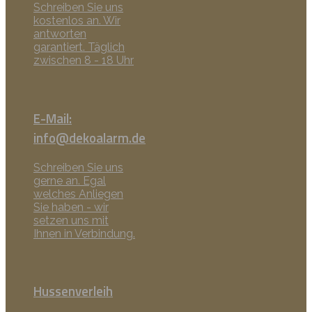
Schreiben Sie uns
kostenlos an. Wir
antworten
garantiert. Täglich
zwischen 8 - 18 Uhr
E-Mail:
info@dekoalarm.de
Schreiben Sie uns
gerne an. Egal
welches Anliegen
Sie haben - wir
setzen uns mit
Ihnen in Verbindung.
Hussenverleih