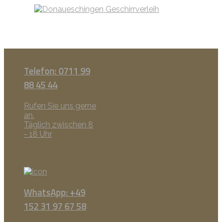
Telefon: 0711 99
88 45 44
Rufen Sie uns gerne
an.
Täglich zwischen 8
- 18 Uhr
WhatsApp: +49
152 31 97 67 58