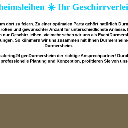
eimsleihen ☀️ Ihr Geschirrverl
 dort zu feiern. Zu einer optimalen Party gehört natürlich Dur
rößen und gewünschter Anzahl für unterschiedlichste Anlässe. K
ch nur Geschirr leihen, vielmehr sehen wir uns als EventDurmer
altungen. So kümmern wir uns zusammen mit Ihnen Durmersheimc
Durmersheim.
tcatering24 genDurmersheim der richtige Ansprechpartner! Dur
 professionelle Planung und Konzeption, profitieren Sie von uns