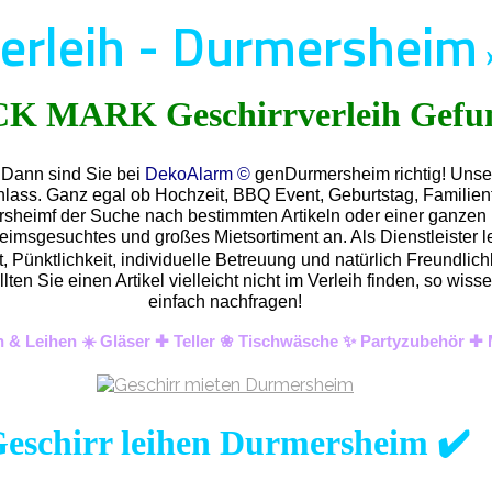
verleih - Durmersheim
 Dann sind Sie bei
DekoAlarm ©
genDurmersheim richtig! Unser
nlass. Ganz egal ob Hochzeit, BBQ Event, Geburtstag, Familienf
rsheimf der Suche nach bestimmten Artikeln oder einer ganzen 
imsgesuchtes und großes Mietsortiment an. Als Dienstleister 
 Pünktlichkeit, individuelle Betreuung und natürlich Freundlic
llten Sie einen Artikel vielleicht nicht im Verleih finden, so 
einfach nachfragen!
n & Leihen ☀️ Gläser ✚ Teller ❀ Tischwäsche ✨ Partyzubehör ✚ 
eschirr leihen Durmersheim ✔️