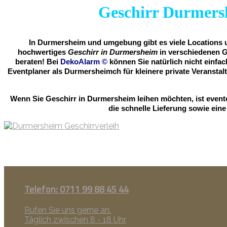
Geschirr Durmersh
In Durmersheim und umgebung gibt es viele Locations um
hochwertiges
Geschirr in Durmersheim
in verschiedenen G
beraten! Bei
DekoAlarm
©
können Sie natürlich nicht einfa
Eventplaner als Durmersheimch für kleinere private Veranst
Wenn Sie Geschirr in Durmersheim leihen möchten, ist even
die schnelle Lieferung sowie eine
Telefon: 0711 99 88 45 44
Rufen Sie uns gerne an.
Täglich zwischen 8 - 18 Uhr