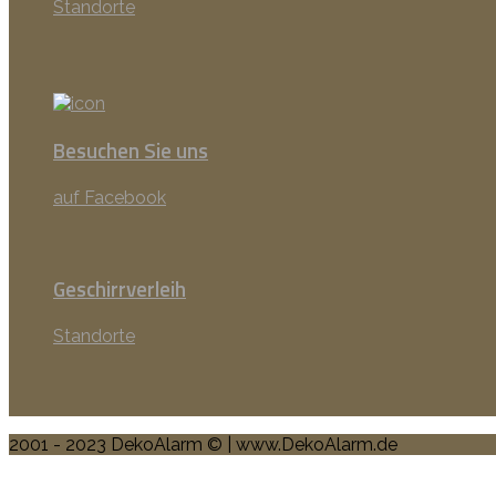
Standorte
Besuchen Sie uns
auf Facebook
Geschirrverleih
Standorte
2001 - 2023 DekoAlarm © | www.DekoAlarm.de