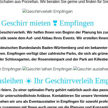
halen aus Porzellan. Wir beraten Sie gerne und finden für Sie
Geschirr mieten ❣️ Empfingen
 Geschirrverleih. Wir helfen Ihnen von Beginn der Planung bis z
istik sowie dem Auf- und Abbau Ihres Events. Wir erstellen Ihnen
stdeutschen Bundeslands Baden-Württemberg und ein bekannter
n. Empfingen verfügt über zahlreiche Parks, die sich als grüner
er Schlossgarten, der Rosensteinpark und der Park am Killesbe
usleihen ☀️ Ihr Geschirrverleih Em
feiern. Zu einer optimalen Party gehört natürlich auch das pas
 unterschiedlichste Anlässe. Kontaktieren Sie unsere Vermieter
 sehen wir uns als Eventausstatter in Empfingen für sowohl profes
s zusammen mit Ihnen auch gerne um die Planung und Konzeptio