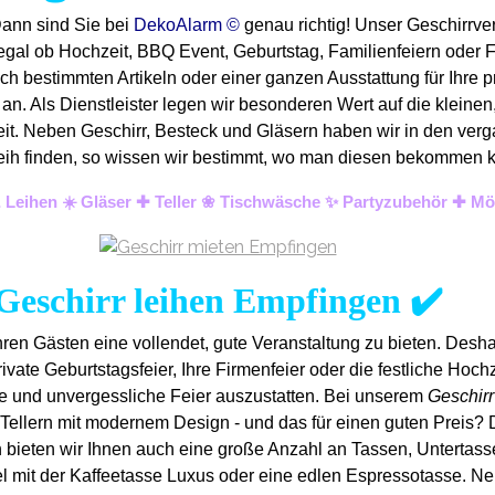
Dann sind Sie bei
DekoAlarm ©
genau richtig! Unser Geschirrve
 egal ob Hochzeit, BBQ Event, Geburtstag, Familienfeiern oder 
ch bestimmten Artikeln oder einer ganzen Ausstattung für Ihre p
n. Als Dienstleister legen wir besonderen Wert auf die kleinen,
keit. Neben Geschirr, Besteck und Gläsern haben wir in den verg
Verleih finden, so wissen wir bestimmt, wo man diesen bekommen
& Leihen ☀️ Gläser ✚ Teller ❀ Tischwäsche ✨ Partyzubehör ✚ Mö
Geschirr leihen Empfingen ✔️
ren Gästen eine vollendet, gute Veranstaltung zu bieten. Desh
ivate Geburtstagsfeier, Ihre Firmenfeier oder die festliche Hochzei
ne und unvergess
liche Feier auszustatten.
Bei unserem
Geschirr
Tellern mit modernem Design - und das für einen guten Preis? 
h bieten wir Ihnen auch eine große Anzahl an Tassen, Untertassen 
l mit der Kaffeetasse Luxus oder eine edlen Espressotasse. Ne