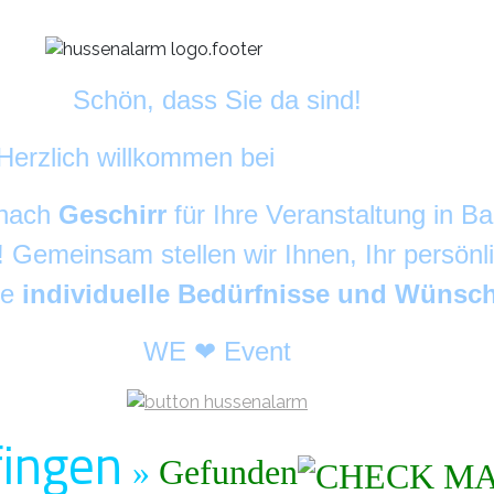
Schön, dass Sie da sind!
Herzlich willkommen bei
DekoAlarm
©
 nach
Geschirr
für Ihre Veranstaltung in 
g! Gemeinsam stellen wir Ihnen, Ihr persön
re
individuelle Bedürfnisse und Wünsc
WE ❤ Event
fingen
»
Gefunden