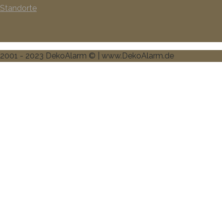
Standorte
2001 - 2023 DekoAlarm © | www.DekoAlarm.de