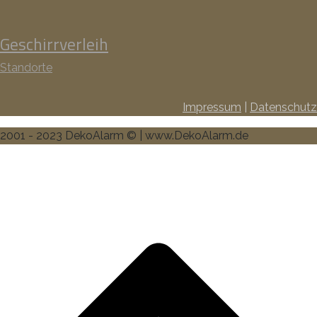
Geschirrverleih
Standorte
Impressum
|
Datenschutz
2001 - 2023 DekoAlarm © | www.DekoAlarm.de