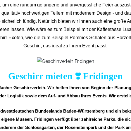
ar, um eine rundum gelungene und unvergess
liche Feier auszust
qualitativ hochwertigen Tellern mit modernem Design - und da
 sicherlich fündig. Natürlich bieten wir Ihnen auch eine große A
inieren lassen. Wie wäre es zum Beispiel mit der Kaffeetasse L
chirr-Exoten, wie die zum Beispiel Pommes Schalen aus Porzella
Geschirr, das ideal zu Ihrem Event passt.
Geschirr mieten ❣️ Fridingen
infacher Geschirrverleih. Wir helfen Ihnen von Beginn der Planu
 der Logistik sowie dem Auf- und Abbau Ihres Events. Wir erstelle
 südwestdeutschen Bundeslands Baden-Württemberg und ein bek
eigene Museen. Fridingen verfügt über zahlreiche Parks, die sich
anderem der Schlossgarten, der Rosensteinpark und der Park am