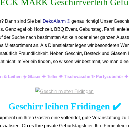
en? Dann sind Sie bei
DekoAlarm ©
genau richtig! Unser Geschir
ass. Ganz egal ob Hochzeit, BBQ Event, Geburtstag, Familienfeie
uf der Suche nach bestimmten Artikeln oder einer ganzen Ausstat
Mietsortiment an. Als Dienstleister legen wir besonderen Wert 
d natürlich Freundlichkeit. Neben Geschirr, Besteck und Gläser
lleicht nicht im Verleih finden, so wissen wir bestimmt, wo man
ten & Leihen ☀️ Gläser ✚ Teller ❀ Tischwäsche ✨ Partyzubehör ✚
Geschirr leihen Fridingen ✔️
ipment um Ihren Gästen eine vollendet, gute Veranstaltung zu 
zialisiert. Ob es Ihre private Geburtstagsfeier, Ihre Firmenfeier o