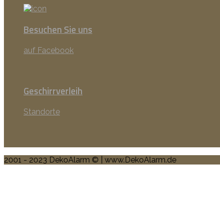
Besuchen Sie uns
auf Facebook
Geschirrverleih
Standorte
2001 - 2023 DekoAlarm © | www.DekoAlarm.de