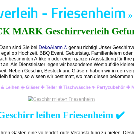
verleih - Friesenheim
 Dann sind Sie bei
DekoAlarm ©
genau richtig! Unser Geschirrv
z egal ob Hochzeit, BBQ Event, Geburtstag, Familienfeiern ode
ach bestimmten Artikeln oder einer ganzen Ausstattung für Ihre 
an. Als Dienstleister legen wir besonderen Wert auf die kleinen
hkeit. Neben Geschirr, Besteck und Gläsern haben wir in den ver
 Verleih finden, so wissen wir bestimmt, wo man diesen bekomme
n & Leihen ☀️ Gläser ✚ Teller ❀ Tischwäsche ✨ Partyzubehör ✚ 
Geschirr leihen Friesenheim ✔️
hren Gästen eine vollendet, gute Veranstaltung zu bieten. Des