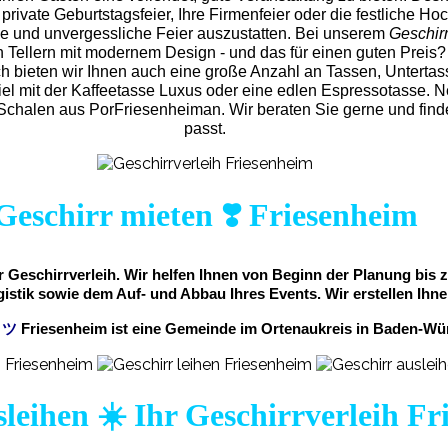
private Geburtstagsfeier, Ihre Firmenfeier oder die festliche Hoch
ne und unvergess
liche Feier auszustatten.
Bei unserem
Geschir
 Tellern mit modernem Design - und das für einen guten Preis?
ch bieten wir Ihnen auch eine große Anzahl an Tassen, Untertasse
el mit der Kaffeetasse Luxus oder eine edlen Espressotasse. N
chalen aus PorFriesenheiman. Wir beraten Sie gerne und finden
passt.
Geschirr mieten ❣️ Friesenheim
er Geschirrverleih. Wir helfen Ihnen von Beginn der Planung bis
gistik sowie dem Auf- und Abbau Ihres Events. Wir erstellen Ihne
m
ツ
Friesenheim ist eine Gemeinde im Ortenaukreis in Baden-Wü
sleihen ☀️ Ihr Geschirrverleih F