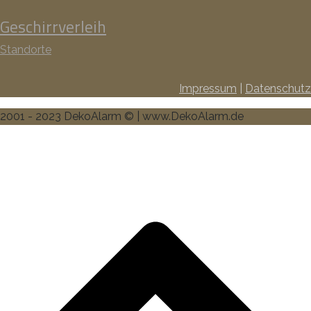
Geschirrverleih
Standorte
Impressum
|
Datenschutz
2001 - 2023 DekoAlarm © | www.DekoAlarm.de