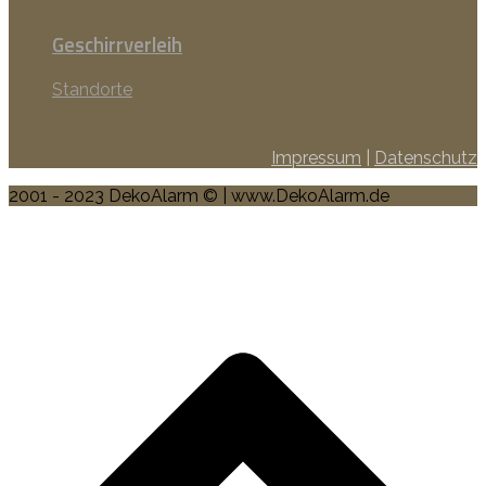
Geschirrverleih
Standorte
Impressum
|
Datenschutz
2001 - 2023 DekoAlarm © | www.DekoAlarm.de