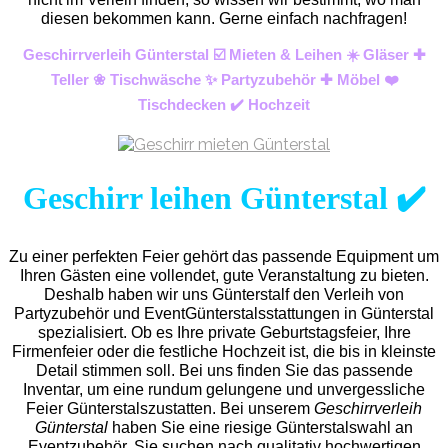
diesen bekommen kann. Gerne einfach nachfragen!
Geschirrverleih Günterstal ☑️ Mieten & Leihen ☀️ Gläser ✚
Teller ❀ Tischwäsche ✨ Partyzubehör ✚ Möbel ❤️
Tischdecken ✔️ Hochzeit
Geschirr leihen Günterstal ✔️
Zu einer perfekten Feier gehört das passende Equipment um
Ihren Gästen eine vollendet, gute Veranstaltung zu bieten.
Deshalb haben wir uns Günterstalf den Verleih von
Partyzubehör und EventGünterstals
stattungen in Günterstal
spezialisiert. Ob es Ihre private Geburtstagsfeier, Ihre
Firmenfeier oder die festliche Hochzeit ist, die bis in kleinste
Detail stimmen soll. Bei uns finden Sie das passende
Inventar, um eine rundum gelungene und unvergess
liche
Feier Günterstalszustatten.
Bei unserem
Geschirrverleih
Günterstal
haben Sie eine riesige Günterstalswahl an
Eventzubehör. Sie suchen nach qualitativ hochwertigen