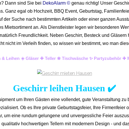
n? Dann sind Sie bei
DekoAlarm ©
genau richtig! Unser Geschir
ass. Ganz egal ob Hochzeit, BBQ Event, Geburtstag, Familienfeie
uf der Suche nach bestimmten Artikeln oder einer ganzen Ausstat
Mietsortiment an. Als Dienstleister legen wir besonderen Wert 
d natürlich Freundlichkeit. Neben Geschirr, Besteck und Gläser
lleicht nicht im Verleih finden, so wissen wir bestimmt, wo man
n & Leihen ☀️ Gläser ✚ Teller ❀ Tischwäsche ✨ Partyzubehör ✚ 
Geschirr leihen Hausen ✔️
ipment um Ihren Gästen eine vollendet, gute Veranstaltung zu 
alisiert. Ob es Ihre private Geburtstagsfeier, Ihre Firmenfeier ode
tar, um eine rundum gelungene und unvergess
liche Feier auszus
qualitativ hochwertigen Tellern mit modernem Design - und da