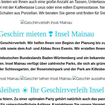
h bieten wir Ihnen auch eine große Anzahl an Tassen, Untertassen 
l mit der Kaffeetasse Luxus oder eine edlen Espressotasse. Ne
halen aus Porzellan. Wir beraten Sie gerne und finden für Sie
Geschirr mieten ❣️ Insel Mainau
er Geschirrverleih. Wir helfen Ihnen von Beginn der Planung bis
istik sowie dem Auf- und Abbau Ihres Events. Wir erstellen Ihnen
westdeutschen Bundeslands Baden-Württemberg und ein bekannte
. Insel Mainau verfügt über zahlreiche Parks, die sich als grüne
er Schlossgarten, der Rosensteinpark und der Park am Killesbe
sleihen ☀️ Ihr Geschirrverleih Inse
u feiern. Zu einer optimalen Party gehört natürlich auch das pa
r unterschiedlichste Anlässe. Kontaktieren Sie unsere Vermiete