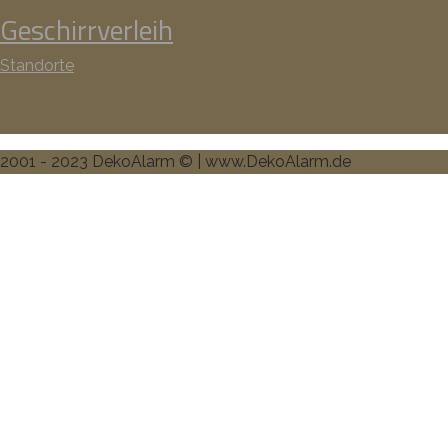
Geschirrverleih
Standorte
2001 - 2023 DekoAlarm © | www.DekoAlarm.de