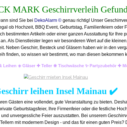
Dann sind Sie bei
DekoAlarm ©
genau richtig! Unser Geschirrver
 egal ob Hochzeit, BBQ Event, Geburtstag, Familienfeiern oder 
ch bestimmten Artikeln oder einer ganzen Ausstattung für Ihre p
n. Als Dienstleister legen wir besonderen Wert auf die kleinen,
keit. Neben Geschirr, Besteck und Gläsern haben wir in den verg
Verleih finden, so wissen wir bestimmt, wo man diesen bekommen
n & Leihen ☀️ Gläser ✚ Teller ❀ Tischwäsche ✨ Partyzubehör ✚ M
eschirr leihen Insel Mainau ✔️
ren Gästen eine vollendet, gute Veranstaltung zu bieten. Desh
rivate Geburtstagsfeier, Ihre Firmenfeier oder die festliche Hochz
e und unvergess
liche Feier auszustatten.
Bei unserem
Geschirrv
Tellern mit modernem Design - und das für einen guten Preis? 