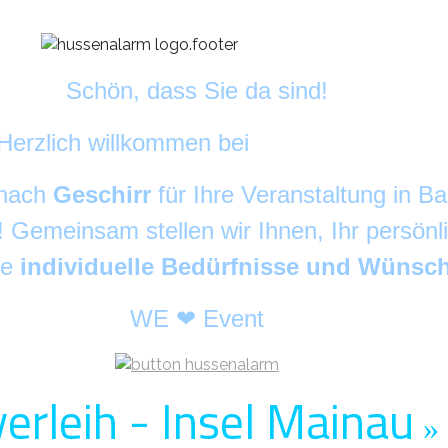
Schön, dass Sie da sind!
Herzlich willkommen bei
DekoAlarm
©
 nach
Geschirr
für Ihre Veranstaltung in 
g! Gemeinsam stellen wir Ihnen, Ihr persön
re
individuelle Bedürfnisse und Wünsc
WE ❤ Event
erleih - Insel Mainau
»