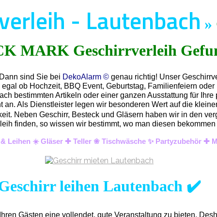
verleih - Lautenbach
»
 Dann sind Sie bei
DekoAlarm ©
genau richtig! Unser Geschirrv
z egal ob Hochzeit, BBQ Event, Geburtstag, Familienfeiern ode
ach bestimmten Artikeln oder einer ganzen Ausstattung für Ihre 
an. Als Dienstleister legen wir besonderen Wert auf die kleinen
hkeit. Neben Geschirr, Besteck und Gläsern haben wir in den ver
 Verleih finden, so wissen wir bestimmt, wo man diesen bekomme
 & Leihen ☀️ Gläser ✚ Teller ❀ Tischwäsche ✨ Partyzubehör ✚ M
Geschirr leihen Lautenbach ✔️
hren Gästen eine vollendet, gute Veranstaltung zu bieten. Des