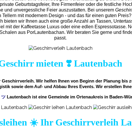
rivate Geburtstagsfeier, Ihre Firmenfeier oder die festliche Hochz
ne und unvergess
liche Feier auszustatten.
Bei unserem
Geschir
 Tellern mit modernem Design - und das für einen guten Preis?
ch bieten wir Ihnen auch eine große Anzahl an Tassen, Untertasse
el mit der Kaffeetasse Luxus oder eine edlen Espressotasse. N
chalen aus PorLautenbachan. Wir beraten Sie gerne und finden
passt.
Geschirr mieten ❣️ Lautenbach
er Geschirrverleih. Wir helfen Ihnen von Beginn der Planung bis
gistik sowie dem Auf- und Abbau Ihres Events. Wir erstellen Ihne
m
ツ
Lautenbach ist eine Gemeinde im Ortenaukreis in Baden-Wü
sleihen ☀️ Ihr Geschirrverleih L