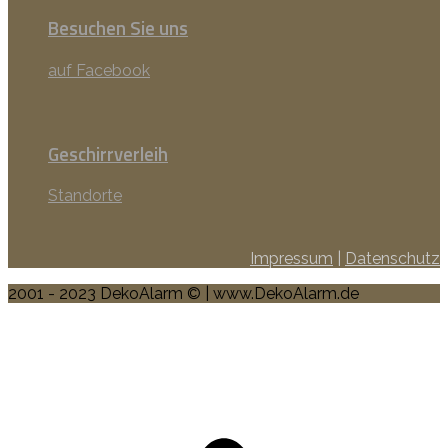
Besuchen Sie uns
auf Facebook
Geschirrverleih
Standorte
Impressum
|
Datenschutz
2001 - 2023 DekoAlarm © | www.DekoAlarm.de