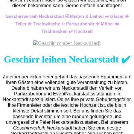
diesen bekommen kann. Gerne einfach nachfragen!
Geschirrverleih Neckarstadt ☑️ Mieten & Leihen ☀️ Gläser ✚
Teller ❀ Tischwäsche ✨ Partyzubehör ✚ Möbel ❤️
Tischdecken ✔️ Hochzeit
Geschirr leihen Neckarstadt ✔️
Zu einer perfekten Feier gehört das passende Equipment um
Ihren Gästen eine vollendet, gute Veranstaltung zu bieten.
Deshalb haben wir uns Neckarstadtf den Verleih von
Partyzubehör und EventNeckarstadts
stattungen in
Neckarstadt spezialisiert. Ob es Ihre private Geburtstagsfeier,
Ihre Firmenfeier oder die festliche Hochzeit ist, die bis in
kleinste Detail stimmen soll. Bei uns finden Sie das
passende Inventar, um eine rundum gelungene und
unvergess
liche Feier Neckarstadtszustatten.
Bei unserem
Geschirrverleih Neckarstadt
haben Sie eine riesige
Neckarstadtswahl an Eventzubehör. Sie suchen nach