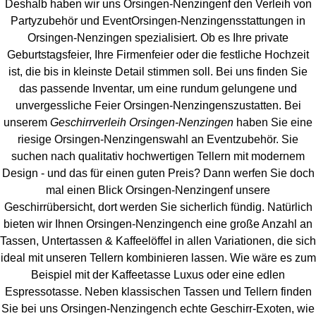
Deshalb haben wir uns Orsingen-Nenzingenf den Verleih von
Partyzubehör und EventOrsingen-Nenzingens
stattungen in
Orsingen-Nenzingen spezialisiert. Ob es Ihre private
Geburtstagsfeier, Ihre Firmenfeier oder die festliche Hochzeit
ist, die bis in kleinste Detail stimmen soll. Bei uns finden Sie
das passende Inventar, um eine rundum gelungene und
unvergess
liche Feier Orsingen-Nenzingenszustatten.
Bei
unserem
Geschirrverleih Orsingen-Nenzingen
haben Sie eine
riesige Orsingen-Nenzingenswahl an Eventzubehör. Sie
suchen nach qualitativ hochwertigen Tellern mit modernem
Design - und das für einen guten Preis? Dann werfen Sie doch
mal einen Blick Orsingen-Nenzingenf unsere
Geschirrübersicht, dort werden Sie sicherlich fündig. Natürlich
bieten wir Ihnen Orsingen-Nenzingench eine große Anzahl an
Tassen, Untertassen & Kaffeelöffel in allen Variationen, die sich
ideal mit unseren Tellern kombinieren lassen. Wie wäre es zum
Beispiel mit der Kaffeetasse Luxus oder eine edlen
Espressotasse. Neben klassischen Tassen und Tellern finden
Sie bei uns Orsingen-Nenzingench echte Geschirr-Exoten, wie