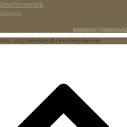
Geschirrverleih
Standorte
Impressum
|
Datenschutz
2001 - 2023 DekoAlarm © | www.DekoAlarm.de