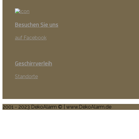
Besuchen Sie uns
auf Facebook
Geschirrverleih
Standorte
2001 - 2023 DekoAlarm © | www.DekoAlarm.de