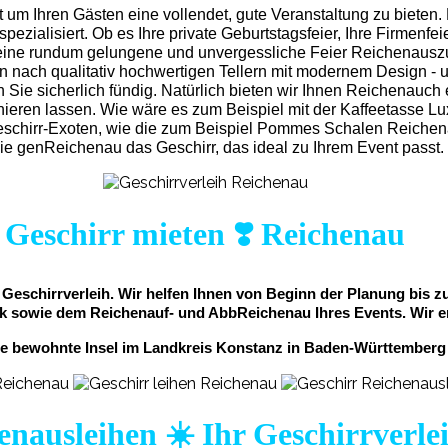
 um Ihren Gästen eine vollendet, gute Veranstaltung zu bieten
ezialisiert. Ob es Ihre private Geburtstagsfeier, Ihre Firmenfeier
m eine rundum gelungene und unvergess
liche Feier Reichenausz
 nach qualitativ hochwertigen Tellern mit modernem Design - 
 Sie sicherlich fündig. Natürlich bieten wir Ihnen Reichenauch
mbinieren lassen. Wie wäre es zum Beispiel mit der Kaffeetasse
Geschirr-Exoten, wie die zum Beispiel Pommes Schalen Reichen
Sie genReichenau das Geschirr, das ideal zu Ihrem Event passt.
Geschirr mieten ❣️ Reichenau
r Geschirrverleih. Wir helfen Ihnen von Beginn der Planung bis 
ik sowie dem Reichenauf- und AbbReichenau Ihres Events. Wir ers
ne bewohnte Insel im Landkreis Konstanz in Baden-Württemberg 
enausleihen ☀️ Ihr Geschirrverle