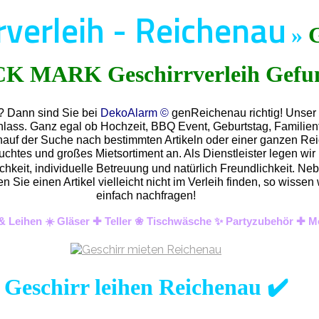
rverleih - Reichenau
»
u? Dann sind Sie bei
DekoAlarm ©
genReichenau richtig! Unser 
nlass. Ganz egal ob Hochzeit, BBQ Event, Geburtstag, Familienf
nauf der Suche nach bestimmten Artikeln oder einer ganzen Reic
htes und großes Mietsortiment an. Als Dienstleister legen wir 
hkeit, individuelle Betreuung und natürlich Freundlichkeit. Ne
ten Sie einen Artikel vielleicht nicht im Verleih finden, so wi
einfach nachfragen!
 & Leihen ☀️ Gläser ✚ Teller ❀ Tischwäsche ✨ Partyzubehör ✚ M
Geschirr leihen Reichenau ✔️