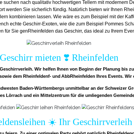
e suchen nach qualitativ hochwertigen Tellern mit modernem De
ort werden Sie sicherlich fündig. Natürlich bieten wir Ihnen R
n Tellern kombinieren lassen. Wie wäre es zum Beispiel mit der 
dench echte Geschirr-Exoten, wie die zum Beispiel Pommes Sch
n für Sie genRheinfelden das Geschirr, das ideal zu Ihrem Even
Geschirr mieten ❣️ Rheinfelden
r Geschirrverleih. Wir helfen Ihnen von Beginn der Planung bis 
 sowie dem Rheinfeldenf- und AbbRheinfelden Ihres Events. Wir er
Südwesten Baden-Württembergs unmittelbar an der Schweizer Gren
es Lörrach und ein Mittelzentrum für die umliegenden Gemeind
ldensleihen ☀️ Ihr Geschirrverleih
u feiern. Zu einer optimalen Party gehört natürlich Rheinfelden