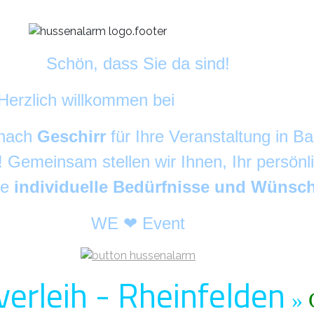
Schön, dass Sie da sind!
Herzlich willkommen bei
DekoAlarm
©
 nach
Geschirr
für Ihre Veranstaltung in 
g! Gemeinsam stellen wir Ihnen, Ihr persön
re
individuelle Bedürfnisse und Wünsc
WE ❤ Event
verleih - Rheinfelden
»