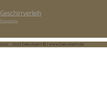
Geschirrverleih
Standorte
2001 - 2023 DekoAlarm © | www.DekoAlarm.de