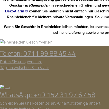
Geschirr in Rheinfelden
in verschiedenen Größen und gewün
DekoAlarm
©
können Sie natürlich nicht einfach nur Geschirr
Rheinfeldench für kleinere private Veranstaltungen. So kü
Wenn Sie Geschirr in Rheinfelden leihen möchten, ist eventc
schnelle Lieferung sowie eine pr
Telefon: 0711 99 88 45 44
Rufen Sie uns gerne an.
Täglich zwischen 8 - 18 Uhr
WhatsApp: +49 152 31 97 67 58
Schreiben Sie uns kostenlos an. Wir antworten garantiert.