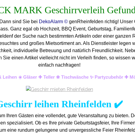
 Dann sind Sie bei
DekoAlarm ©
genRheinfelden richtig! Unser G
lass. Ganz egal ob Hochzeit, BBQ Event, Geburtstag, Familienfe
eldenf der Suche nach bestimmten Artikeln oder einer ganzen Rh
suchtes und großes Mietsortiment an. Als Dienstleister legen w
hkeit, individuelle Betreuung und natürlich Freundlichkeit. Ne
en Sie einen Artikel vielleicht nicht im Verleih finden, so wis
einfach nachfragen!
 & Leihen ☀️ Gläser ✚ Teller ❀ Tischwäsche ✨ Partyzubehör ✚ M
Geschirr leihen Rheinfelden ✔️
m Ihren Gästen eine vollendet, gute Veranstaltung zu bieten. 
n spezialisiert. Ob es Ihre private Geburtstagsfeier, Ihre Firmenfe
r, um eine rundum gelungene und unvergess
liche Feier Rheinfel