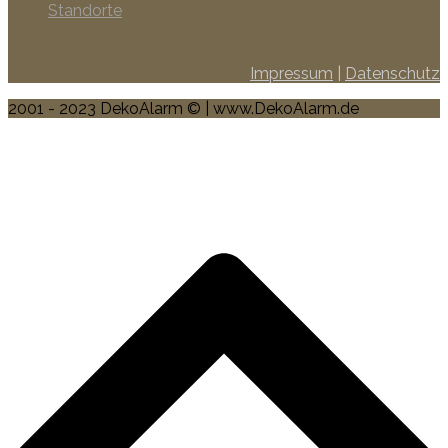
Standorte
Impressum
|
Datenschutz
2001 - 2023 DekoAlarm © | www.DekoAlarm.de