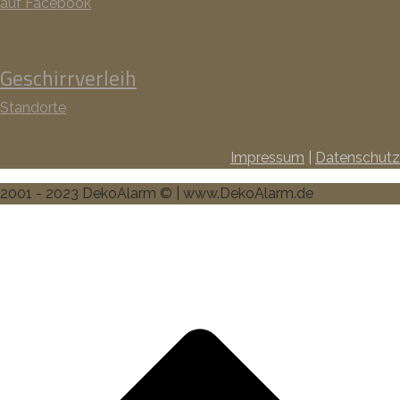
auf Facebook
Geschirrverleih
Standorte
Impressum
|
Datenschutz
2001 - 2023 DekoAlarm © | www.DekoAlarm.de