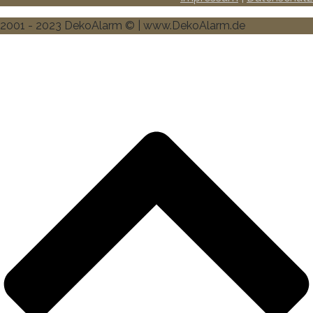
2001 - 2023 DekoAlarm © | www.DekoAlarm.de