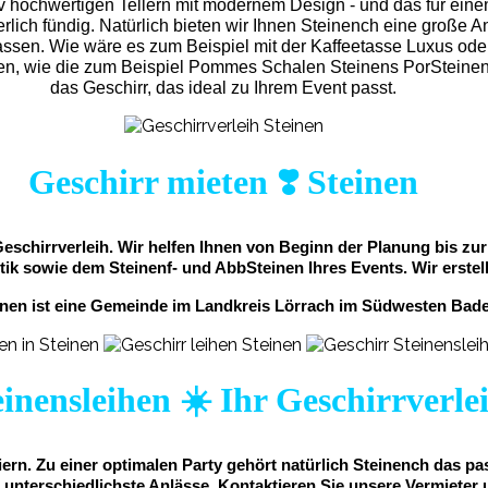
v hochwertigen Tellern mit modernem Design - und das für eine
rlich fündig. Natürlich bieten wir Ihnen Steinench eine große A
n lassen. Wie wäre es zum Beispiel mit der Kaffeetasse Luxus o
ten, wie die zum Beispiel Pommes Schalen Steinens PorSteinena
das Geschirr, das ideal zu Ihrem Event passt.
Geschirr mieten ❣️ Steinen
 Geschirrverleih. Wir helfen Ihnen von Beginn der Planung bis z
tik sowie dem Steinenf- und AbbSteinen Ihres Events. Wir erstell
inen ist eine Gemeinde im Landkreis Lörrach im Südwesten Bad
inensleihen ☀️ Ihr Geschirrverle
iern. Zu einer optimalen Party gehört natürlich Steinench das p
nterschiedlichste Anlässe. Kontaktieren Sie unsere Vermieter u