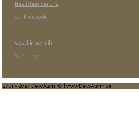
Besuchen Sie uns
auf Facebook
Geschirrverleih
Standorte
2001 - 2023 DekoAlarm © | www.DekoAlarm.de