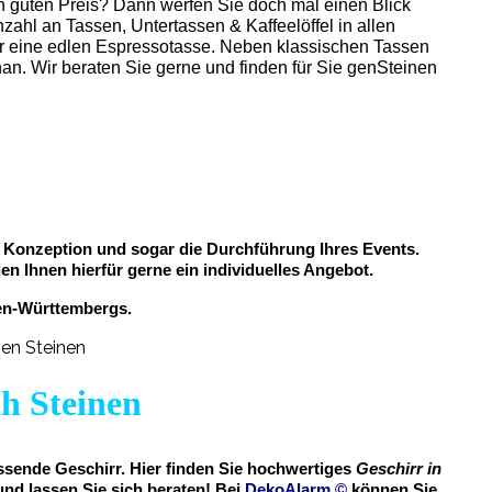
n guten Preis? Dann werfen Sie doch mal einen Blick
nzahl an Tassen, Untertassen & Kaffeelöffel in allen
der eine edlen Espressotasse. Neben klassischen Tassen
n. Wir beraten Sie gerne und finden für Sie genSteinen
ur Konzeption und sogar die Durchführung Ihres Events.
en Ihnen hierfür gerne ein individuelles Angebot.
en-Württembergs.
ih Steinen
assende Geschirr. Hier finden Sie hochwertiges
Geschirr in
nd lassen Sie sich beraten! Bei
DekoAlarm
©
können Sie