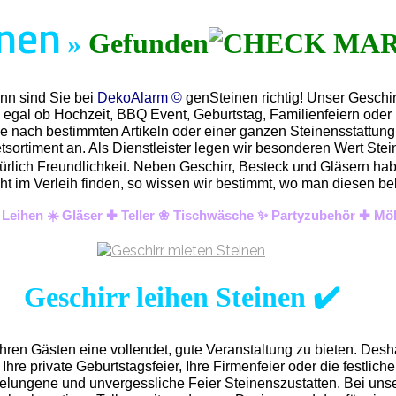
inen
»
Gefunden
ann sind Sie bei
DekoAlarm ©
genSteinen richtig! Unser Geschir
z egal ob Hochzeit, BBQ Event, Geburtstag, Familienfeiern ode
e nach bestimmten Artikeln oder einer ganzen Steinensstattung f
ortiment an. Als Dienstleister legen wir besonderen Wert Steine
türlich Freundlichkeit. Neben Geschirr, Besteck und Gläsern ha
t nicht im Verleih finden, so wissen wir bestimmt, wo man diese
& Leihen ☀️ Gläser ✚ Teller ❀ Tischwäsche ✨ Partyzubehör ✚ Mö
Geschirr leihen Steinen ✔️
hren Gästen eine vollendet, gute Veranstaltung zu bieten. Desh
Ihre private Geburtstagsfeier, Ihre Firmenfeier oder die festliche 
gelungene und unvergess
liche Feier Steinenszustatten.
Bei un