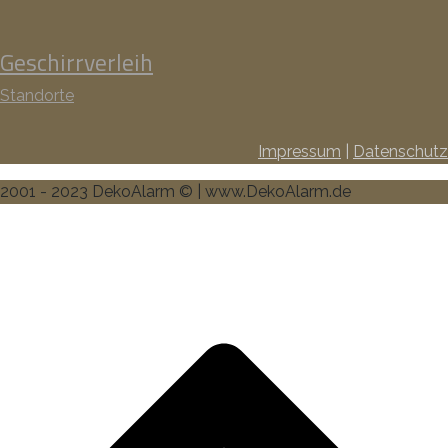
Geschirrverleih
Standorte
Impressum
|
Datenschutz
2001 - 2023 DekoAlarm © | www.DekoAlarm.de