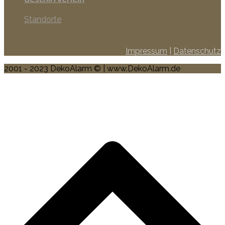
Standorte
Impressum
|
Datenschutz
2001 - 2023 DekoAlarm © | www.DekoAlarm.de