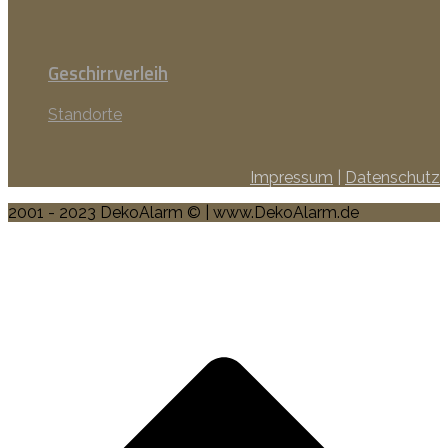
Geschirrverleih
Standorte
Impressum
|
Datenschutz
2001 - 2023 DekoAlarm © | www.DekoAlarm.de