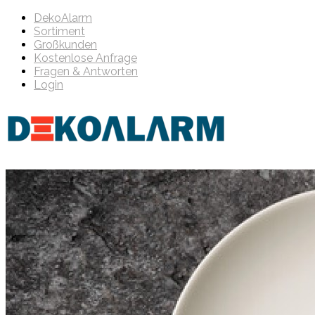
DekoAlarm
Sortiment
Großkunden
Kostenlose Anfrage
Fragen & Antworten
Login