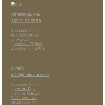
WhatsApp: +49
152 31 97 67 58
Schreiben Sie uns
kostenlos an. Wir
antworten
garantiert. Täglich
zwischen 8 - 18 Uhr
E-Mail:
info@dekoalarm.de
Schreiben Sie uns
gerne an. Egal
welches Anliegen
Sie haben - wir
setzen uns mit