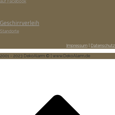
auf Facebook
Geschirrverleih
Standorte
Impressum
|
Datenschutz
2001 - 2023 DekoAlarm © | www.DekoAlarm.de