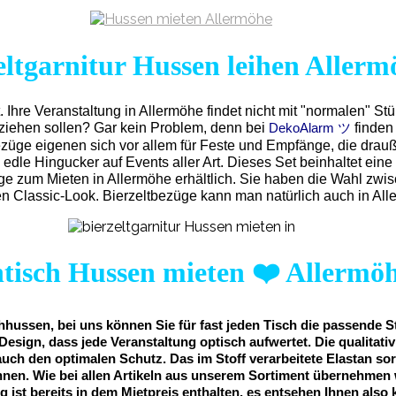
eltgarnitur Hussen leihen Allerm
t.
Ihre Veranstaltung in Allermöhe findet nicht mit "normalen" St
eziehen sollen? Gar kein Problem, denn bei
finden
DekoAlarm ツ
ezüge eigenen sich vor allem für Feste und Empfänge, die drau
 edle Hingucker auf Events aller Art. Dieses Set beinhaltet e
üge zum Mieten in Allermöhe erhältlich. Sie haben die Wahl zwi
 Classic-Look. Bierzeltbezüge kann man natürlich auch in All
htisch Hussen mieten
❤️
Allermö
hussen, bei uns können Sie für fast jeden Tisch die passende S
Design, dass jede Veranstaltung optisch aufwertet. Die qualitat
auch den optimalen Schutz. Das im Stoff verarbeitete Elastan sor
nnen. Wie bei allen Artikeln aus unserem Sortiment übernehmen 
g ist bereits in dem Mietpreis enthalten, es entsehen Ihnen also