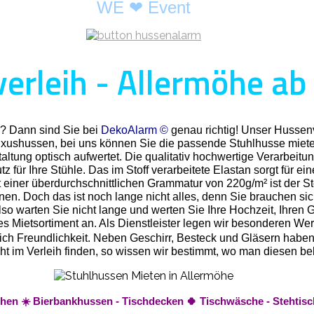
WE ❤ Event
erleih - Allermöhe ab
e? Dann sind Sie bei
DekoAlarm ©
genau richtig! Unser Hussenv
Luxushussen, bei uns können Sie die passende Stuhlhusse miete
ltung optisch aufwertet. Die qualitativ hochwertige Verarbeitun
 für Ihre Stühle. Das im Stoff verarbeitete Elastan sorgt für ei
 einer überdurchschnittlichen Grammatur von 220g/m² ist der St
nnen. Doch das ist noch lange nicht alles, denn Sie brauchen s
o warten Sie nicht lange und werten Sie Ihre Hochzeit, Ihren Ge
Mietsortiment an. Als Dienstleister legen wir besonderen Wert 
rlich Freundlichkeit. Neben Geschirr, Besteck und Gläsern habe
t nicht im Verleih finden, so wissen wir bestimmt, wo man diese
eihen ☀️ Bierbankhussen - Tischdecken 🍀 Tischwäsche - Stehtis