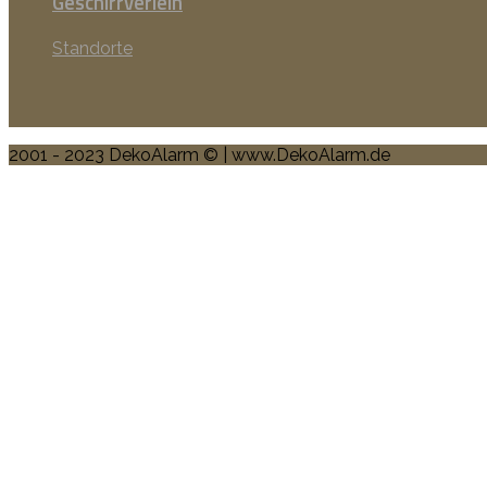
Geschirrverleih
Standorte
2001 - 2023 DekoAlarm © | www.DekoAlarm.de