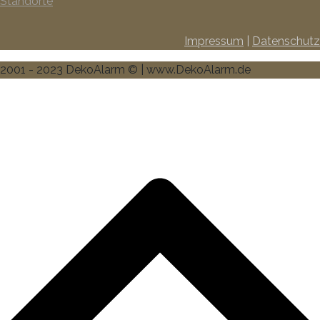
Standorte
Impressum
|
Datenschutz
2001 - 2023 DekoAlarm © | www.DekoAlarm.de