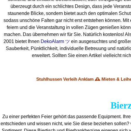
überzeugt durch ein schlichtes Design, dass jede Veranstal
staunende Blicke, sondern bietet auch den optimalen Schutz f
sodass unschöne Falten gar nicht erst entstehen können. Mit 
feiern und die Veranstaltung in vollen Zügen genießen könn
machen. Das übernehmen wir für Sie. Natürlich kostenlos! Also
2001 bietet Ihnen
DekoAlarm ツ
ein ausgesuchtes und großes M
Sauberkeit, Pünktlichkeit, individuelle Betreuung und natür
erweitert. Sollten Sie einen Artikel vielleicht
Stuhlhussen Verleih Anklam 🕰️ Mieten & Leih
Bier
Zu einer perfekten Feier gehört das passende Equipment.
Ihre
entschieden und wissen nicht, wie Sie diese beziehen sollen?
Sortiment. Diese Biertisch und Bierbankbezüge eigenen sich v