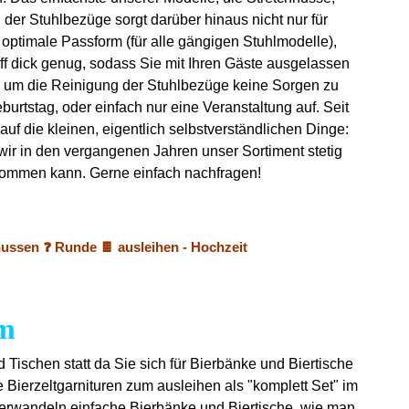
 der Stuhlbezüge sorgt darüber hinaus nicht nur für
e optimale Passform (für alle gängigen Stuhlmodelle),
ff dick genug, sodass Sie mit Ihren Gäste ausgelassen
ch um die Reinigung der Stuhlbezüge keine Sorgen zu
urtstag, oder einfach nur eine Veranstaltung auf. Seit
uf die kleinen, eigentlich selbstverständlichen Dinge:
 wir in den vergangenen Jahren unser Sortiment stetig
 bekommen kann. Gerne einfach nachfragen!
hussen ❓ Runde 🍫 ausleihen - Hochzeit
am
d Tischen statt da Sie sich für Bierbänke und Biertische
 Bierzeltgarnituren zum ausleihen als "komplett Set" im
verwandeln einfache Bierbänke und Biertische, wie man