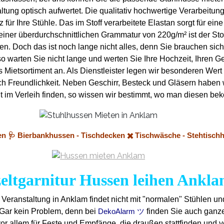
tung optisch aufwertet. Die qualitativ hochwertige Verarbeitung
ür Ihre Stühle. Das im Stoff verarbeitete Elastan sorgt für ein
einer überdurchschnittlichen Grammatur von 220g/m² ist der Sto
en. Doch das ist noch lange nicht alles, denn Sie brauchen si
 warten Sie nicht lange und werten Sie Ihre Hochzeit, Ihren Geb
ietsortiment an. Als Dienstleister legen wir besonderen Wert a
lich Freundlichkeit. Neben Geschirr, Besteck und Gläsern haben
 nicht im Verleih finden, so wissen wir bestimmt, wo man diesen
en 🩺 Bierbankhussen - Tischdecken ✖️ Tischwäsche - Stehtisch
zeltgarnitur Hussen leihen Ankl
 Veranstaltung in Anklam findet nicht mit "normalen" Stühlen un
 Gar kein Problem, denn bei
finden Sie auch ganze
DekoAlarm ツ
or allem für Feste und Empfänge, die draußen stattfinden und 