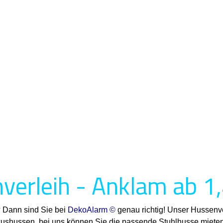
verleih - Anklam ab 1
? Dann sind Sie bei
DekoAlarm ©
genau richtig! Unser Hussenve
uxushussen, bei uns können Sie die passende Stuhlhusse mieten