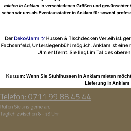
mieten in Anklam
in verschiedenen Größen und gewünschter An
sehen wir uns als Eventausstatter in Anklam für sowohl profes
Der
DekoAlarm
ツ
Hussen & Tischdecken Verleih ist g
Fachsenfeld, Untersiegenbühl möglich. Anklam ist eine 
Ulm entfernt. Sie liegt im Tal des ober
Kurzum: Wenn Sie Stuhlhussen in Anklam mieten möcht
Lieferung in Anklam
Telefon: 0711 99 88 45 44
Rufen Sie uns gerne an.
Täglich zwischen 8 - 18 Uhr