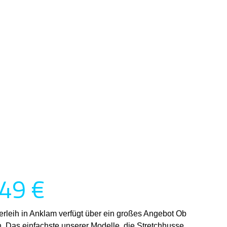
,49 €
rleih in Anklam verfügt über ein großes Angebot Ob
. Das einfachste unserer Modelle, die Stretchhusse,