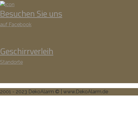
Besuchen Sie uns
auf Facebook
Geschirrverleih
Standorte
2001 - 2023 DekoAlarm © | www.DekoAlarm.de