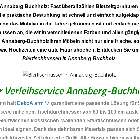
n Annaberg-Buchholz: Fast überall zählen Bierzeltgarnitur
 die praktische Bestuhlung ist schnell und einfach aufge
nn das Mobiliar in die Jahre gekommen ist und einfach nich
sen an, die wir in verschiedenen Farben und allen gängi
 Annaberg-BuchholzIhren Möbeln nicht nur eine frische, so
n wie Hochzeiten eine gute Figur abgeben. Entdecken Sie u
Biertischhussen in Annaberg-Buchholz
.
r Verleihservice Annaberg-Buchh
nn hält
DekoAlarm ツ
garantiert eine passende Lösung für S
ische
mit einem Tischdurchmesser von 60 bis 100 cm auslei
Sie zwischen klassischen, wallenden Stehtischhussen oder
Füßen ideal eignen. Dank des dehnbaren Materials passen si
alb kürzester Zeit eine edle Optik. Alle Hussen bieten wir