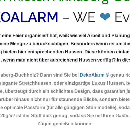
KOALARM
– WE
❤
Ev
eine Feier organisiert hat, weiß wie viel Arbeit und Planun
 eine Menge zu berücksichtigen. Besonders wenn es um die
g bieten hier entsprechenden Hussen. Diese können einfac
 wenn man nicht über ausreichend Hussen verfügt? In diesem
nnaberg-Buchholz? Dann sind Sie
bei
DekoAlarm ©
genau ri
elegante Stretchhussen, oder einzigartige Luxus Hussen, b
, überzeugt durch ein schlichtes Design, dass garantiert je
rüber hinaus nicht nur für staunende Blicke, sondern biete
eine optimale Passform (für alle gängigen Stuhlmodelle), so
0g/m² ist der Stoff dick genug, sodass Sie mit Ihren Gäste 
Zügen genießen können.