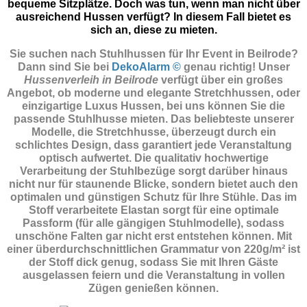
bequeme Sitzplätze. Doch was tun, wenn man nicht über
ausreichend Hussen verfügt? In diesem Fall bietet es
sich an, diese zu mieten.
Sie suchen nach Stuhlhussen für Ihr Event in Beilrode?
Dann sind Sie
bei
DekoAlarm ©
genau richtig! Unser
Hussenverleih in Beilrode
verfügt über ein großes
Angebot, ob moderne und elegante Stretchhussen, oder
einzigartige Luxus Hussen, bei uns können Sie die
passende Stuhlhusse mieten. Das beliebteste unserer
Modelle, die Stretchhusse, überzeugt durch ein
schlichtes Design, dass garantiert jede Veranstaltung
optisch aufwertet. Die qualitativ hochwertige
Verarbeitung der Stuhlbezüge sorgt darüber hinaus
nicht nur für staunende Blicke, sondern bietet auch den
optimalen und günstigen Schutz für Ihre Stühle. Das im
Stoff verarbeitete Elastan sorgt für eine optimale
Passform (für alle gängigen Stuhlmodelle), sodass
unschöne Falten gar nicht erst entstehen können. Mit
einer überdurchschnittlichen Grammatur von 220g/m² ist
der Stoff dick genug, sodass Sie mit Ihren Gäste
ausgelassen feiern und die Veranstaltung in vollen
Zügen genießen können.