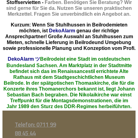
Stoffservietten -
Farben. Benötigen Sie Beratung? Wir
sind gerne für Sie da. Nutzen Sie unseren praktischen
Merkzettel. Fragen Sie unverbindlich ein Angebot an.
Kurzum: Wenn Sie Stuhlhussen in Beilrodemieten
möchten, ist
DekoAlarm
genau der richtige
Ansprechpartner! Große Auswahl an Stuhlhussen zum
Mieten, schnelle Lieferung in Beilrodeund Umgebung
sowie professionelle Planung und Konzeption vom Profi.
DekoAlarm
ツ
Beilrodeist eine Stadt im ostdeutschen
Bundesland Sachsen. Am Marktplatz in der Stadtmitte
befindet sich das im Renaissancestil errichtete Alte
Rathaus mit dem Stadtgeschichtlichen Museum
Beilrode. In der spätgotischen Thomaskirche, die für die
Konzerte ihres Thomanerchors bekannt ist, liegt Johann
Sebastian Bach begraben. Die Nikolaikirche war einst
Treffpunkt für die Montagsdemonstrationen, die im
Jahr 1989 den Sturz des DDR-Regimes herbeiführten.
Telefon: 0711 99
88 45 44