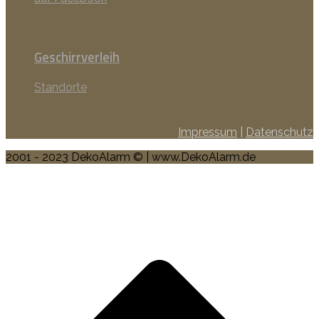
Geschirrverleih
Standorte
Impressum
|
Datenschutz
2001 - 2023 DekoAlarm © | www.DekoAlarm.de