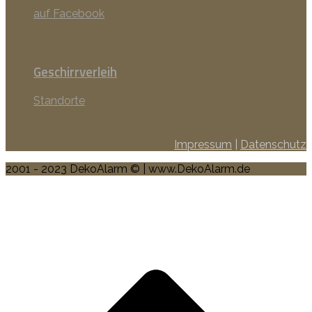
auf Facebook
Geschirrverleih
Standorte
Impressum
|
Datenschutz
2001 - 2023 DekoAlarm © | www.DekoAlarm.de