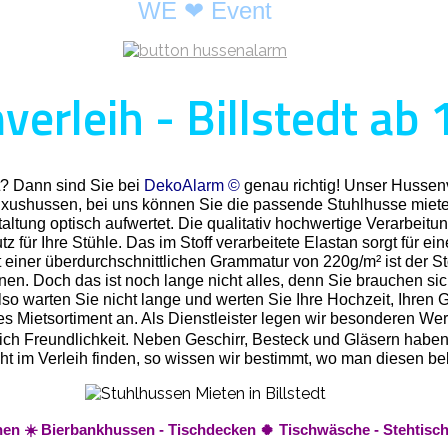
WE ❤ Event
erleih - Billstedt ab 
t? Dann sind Sie bei
DekoAlarm ©
genau richtig! Unser Hussenve
Luxushussen, bei uns können Sie die passende Stuhlhusse miete
ltung optisch aufwertet. Die qualitativ hochwertige Verarbeitun
 für Ihre Stühle. Das im Stoff verarbeitete Elastan sorgt für ei
 einer überdurchschnittlichen Grammatur von 220g/m² ist der St
nnen. Doch das ist noch lange nicht alles, denn Sie brauchen s
o warten Sie nicht lange und werten Sie Ihre Hochzeit, Ihren Ge
Mietsortiment an. Als Dienstleister legen wir besonderen Wert 
rlich Freundlichkeit. Neben Geschirr, Besteck und Gläsern habe
t nicht im Verleih finden, so wissen wir bestimmt, wo man diese
eihen ☀️ Bierbankhussen - Tischdecken 🍀 Tischwäsche - Stehtis