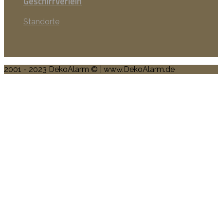
Geschirrverleih
Standorte
2001 - 2023 DekoAlarm © | www.DekoAlarm.de