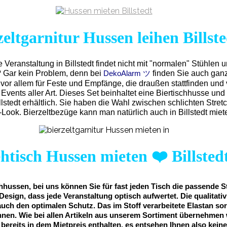
zeltgarnitur Hussen leihen Billste
e Veranstaltung in Billstedt findet nicht mit "normalen" Stühlen 
? Gar kein Problem, denn bei
finden Sie auch ganz
DekoAlarm ツ
vor allem für Feste und Empfänge, die draußen stattfinden und
Events aller Art. Dieses Set beinhaltet eine Biertischhusse un
llstedt erhältlich. Sie haben die Wahl zwischen schlichten St
-Look. Bierzeltbezüge kann man natürlich auch in Billstedt miet
ehtisch Hussen mieten
❤️
Billsted
hussen, bei uns können Sie für fast jeden Tisch die passende S
Design, dass jede Veranstaltung optisch aufwertet. Die qualitat
auch den optimalen Schutz. Das im Stoff verarbeitete Elastan sor
nnen. Wie bei allen Artikeln aus unserem Sortiment übernehmen 
st bereits in dem Mietpreis enthalten, es entsehen Ihnen also kei