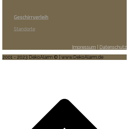
Geschirrverleih
Standorte
Impressum
|
Datenschutz
2001 - 2023 DekoAlarm © | www.DekoAlarm.de