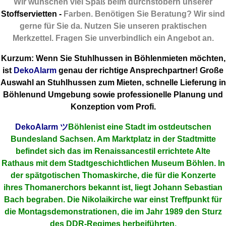
Wir wünschen viel Spaß beim durchstöbern unserer
Stoffservietten -
Farben. Benötigen Sie Beratung? Wir sind
gerne für Sie da. Nutzen Sie unseren praktischen
Merkzettel. Fragen Sie unverbindlich ein Angebot an.
Kurzum: Wenn Sie Stuhlhussen in Böhlenmieten möchten,
ist
DekoAlarm
genau der richtige Ansprechpartner! Große
Auswahl an Stuhlhussen zum Mieten, schnelle Lieferung in
Böhlenund Umgebung sowie professionelle Planung und
Konzeption vom Profi.
DekoAlarm
ツ
Böhlenist eine Stadt im ostdeutschen
Bundesland Sachsen. Am Marktplatz in der Stadtmitte
befindet sich das im Renaissancestil errichtete Alte
Rathaus mit dem Stadtgeschichtlichen Museum Böhlen. In
der spätgotischen Thomaskirche, die für die Konzerte
ihres Thomanerchors bekannt ist, liegt Johann Sebastian
Bach begraben. Die Nikolaikirche war einst Treffpunkt für
die Montagsdemonstrationen, die im Jahr 1989 den Sturz
des DDR-Regimes herbeiführten.