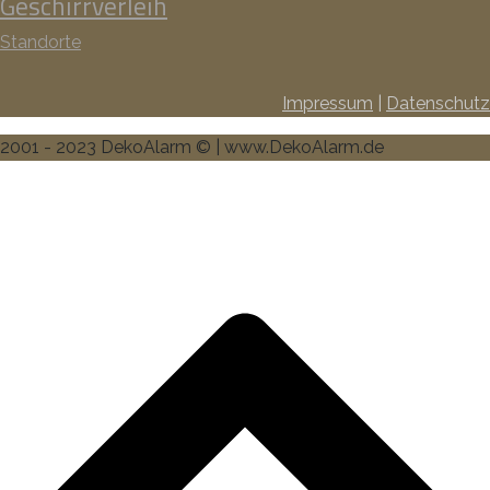
Geschirrverleih
Standorte
Impressum
|
Datenschutz
2001 - 2023 DekoAlarm © | www.DekoAlarm.de