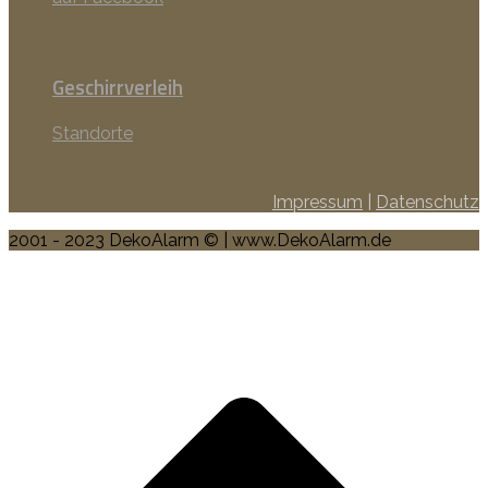
Geschirrverleih
Standorte
Impressum
|
Datenschutz
2001 - 2023 DekoAlarm © | www.DekoAlarm.de