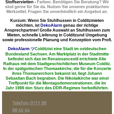
Stoffservietten -
Farben. Benötigen Sie Beratung? Wir
sind gerne für Sie da. Nutzen Sie unseren praktischen
Merkzettel. Fragen Sie unverbindlich ein Angebot an.
Kurzum: Wenn Sie Stuhlhussen in Colditzmieten
möchten, ist
DekoAlarm
genau der richtige
Ansprechpartner! Große Auswahl an Stuhlhussen zum
Mieten, schnelle Lieferung in Colditzund Umgebung
sowie professionelle Planung und Konzeption vom Profi.
DekoAlarm
ツ
Colditzist eine Stadt im ostdeutschen
Bundesland Sachsen. Am Marktplatz in der Stadtmitte
befindet sich das im Renaissancestil errichtete Alte
Rathaus mit dem Stadtgeschichtlichen Museum Colditz.
In der spätgotischen Thomaskirche, die für die Konzerte
ihres Thomanerchors bekannt ist, liegt Johann
Sebastian Bach begraben. Die Nikolaikirche war einst
Treffpunkt für die Montagsdemonstrationen, die im
Jahr 1989 den Sturz des DDR-Regimes herbeiführten.
Telefon: 0711 99
88 45 44