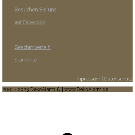
Besuchen Sie uns
auf Facebook
Geschirrverleih
Standorte
Impressum
|
Datenschutz
2001 - 2023 DekoAlarm © | www.DekoAlarm.de