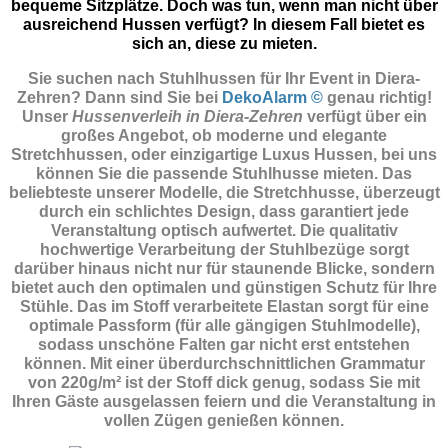
bequeme Sitzplätze. Doch was tun, wenn man nicht über
ausreichend Hussen verfügt? In diesem Fall bietet es
sich an, diese zu mieten.
Sie suchen nach Stuhlhussen für Ihr Event in Diera-
Zehren? Dann sind Sie
bei
DekoAlarm ©
genau richtig!
Unser
Hussenverleih in Diera-Zehren
verfügt über ein
großes Angebot, ob moderne und elegante
Stretchhussen, oder einzigartige Luxus Hussen, bei uns
können Sie die passende Stuhlhusse mieten. Das
beliebteste unserer Modelle, die Stretchhusse, überzeugt
durch ein schlichtes Design, dass garantiert jede
Veranstaltung optisch aufwertet. Die qualitativ
hochwertige Verarbeitung der Stuhlbezüge sorgt
darüber hinaus nicht nur für staunende Blicke, sondern
bietet auch den optimalen und günstigen Schutz für Ihre
Stühle. Das im Stoff verarbeitete Elastan sorgt für eine
optimale Passform (für alle gängigen Stuhlmodelle),
sodass unschöne Falten gar nicht erst entstehen
können. Mit einer überdurchschnittlichen Grammatur
von 220g/m² ist der Stoff dick genug, sodass Sie mit
Ihren Gäste ausgelassen feiern und die Veranstaltung in
vollen Zügen genießen können.