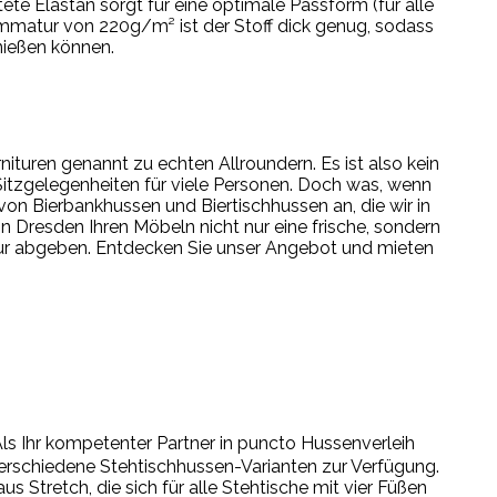
ete Elastan sorgt für eine optimale Passform (für alle
ammatur von 220g/m² ist der Stoff dick genug, sodass
nießen können.
nituren genannt zu echten Allroundern. Es ist also kein
itzgelegenheiten für viele Personen. Doch was, wenn
von Bierbankhussen und Biertischhussen an, die wir in
n Dresden Ihren Möbeln nicht nur eine frische, sondern
igur abgeben. Entdecken Sie unser Angebot und mieten
Als Ihr kompetenter Partner in puncto Hussenverleih
erschiedene Stehtischhussen-Varianten zur Verfügung.
Stretch, die sich für alle Stehtische mit vier Füßen