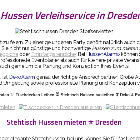
 Hussen Verleihservice in Dresde
zu feiern. Zu einer gelungenen Party gehört natürlich auch 
en Sie nicht nur günstige und hochwertige
Hussen zum mieten 
Teppiche
oder
Empfangsteppiche
. Bei
HussenAlarm
können S
©
professionelle Eventplaner als auch für kleinere private Ve
auch gerne um die Planung und Konzeption Ihres Events.
 ist
DekoAlarm
genau der richtige Ansprechpartner! Große A
d Umgebung sowie professionelle Planung und Konzeption v
✨
⏳
❣️
esden
Tischdecken Leihen
Stehtisch Hussen ausleihen
Deko & Ev
Stehtisch Hussen mieten ⭐ Dresden
der elegante Stretchhussen, bei uns können Sie für fast jede