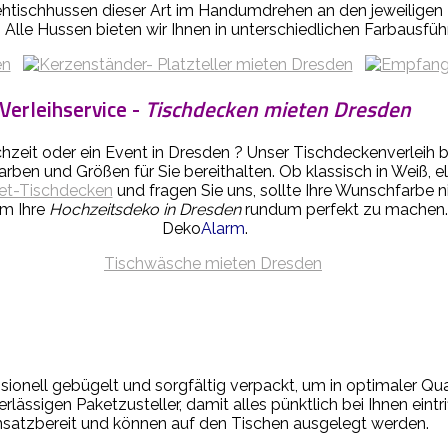
ehtischhussen dieser Art im Handumdrehen an den jeweiligen T
. Alle Hussen bieten wir Ihnen in unterschiedlichen Farbausfü
Verleihservice -
Tischdecken mieten Dresden
zeit oder ein Event in Dresden ? Unser Tischdeckenverleih bi
rben und Größen für Sie bereithalten. Ob klassisch in Weiß,
et-Tischdecken
und fragen Sie uns, sollte Ihre Wunschfarbe 
um Ihre
Hochzeitsdeko in Dresden
rundum perfekt zu machen. 
Deko
Alarm
.
sionell gebügelt und sorgfältig verpackt, um in optimaler Qu
ässigen Paketzusteller, damit alles pünktlich bei Ihnen eint
nsatzbereit und können auf den Tischen ausgelegt werden.