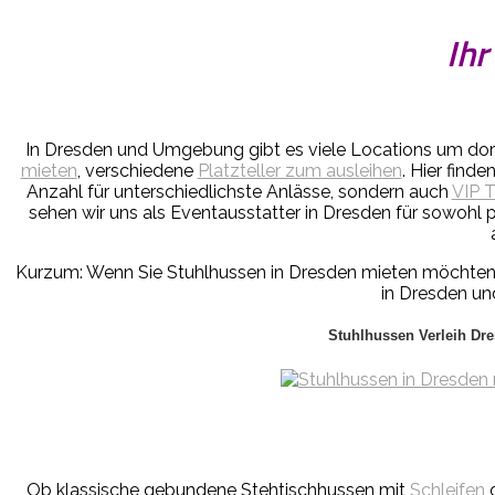
Ihr
In Dresden und Umgebung gibt es viele Locations um dort 
mieten
, verschiedene
Platzteller zum ausleihen
. Hier find
Anzahl für unterschiedlichste Anlässe, sondern auch
VIP 
sehen wir uns als Eventausstatter in Dresden für sowohl 
Kurzum: Wenn Sie Stuhlhussen in Dresden mieten möchten,
in Dresden un
Stuhlhussen Verleih Dr
Ob klassische gebundene Stehtischhussen mit
Schleifen
o