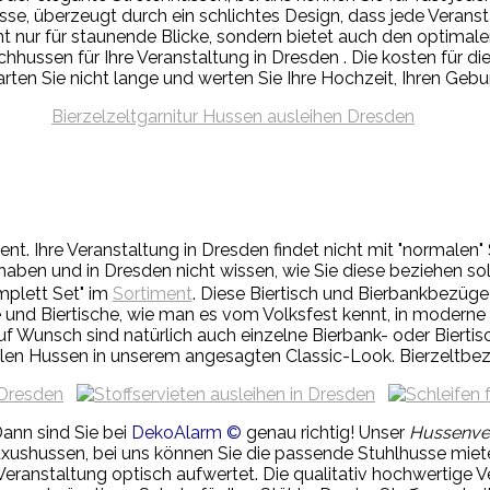
sse, überzeugt durch ein schlichtes Design, dass jede Veranst
t nur für staunende Blicke, sondern bietet auch den optimale
hussen für Ihre Veranstaltung in Dresden . Die kosten für die 
ten Sie nicht lange und werten Sie Ihre Hochzeit, Ihren Gebur
ent.
Ihre Veranstaltung in Dresden findet nicht mit "normale
n haben und in Dresden nicht wissen, wie Sie diese beziehen s
mplett Set" im
Sortiment
. Diese Biertisch und Bierbankbezüge
und Biertische, wie man es vom Volksfest kennt, in moderne u
uf Wunsch sind natürlich auch einzelne Bierbank- oder Bierti
dlen Hussen in unserem angesagten Classic-Look. Bierzeltbez
ann sind Sie bei
DekoAlarm ©
genau richtig! Unser
Hussenver
xushussen, bei uns können Sie die passende Stuhlhusse mieten
 Veranstaltung optisch aufwertet. Die qualitativ hochwertige 