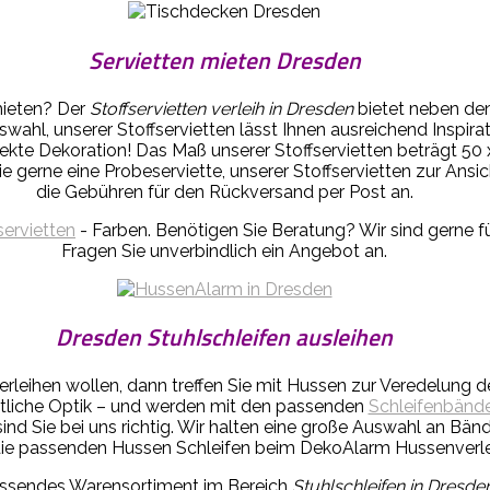
Servietten mieten Dresden
mieten? Der
Stoffservietten verleih in Dresden
bietet neben de
uswahl, unserer Stoffservietten lässt Ihnen ausreichend Insp
fekte Dekoration! Das Maß unserer Stoffservietten beträgt 50
gerne eine Probeserviette, unserer Stoffservietten zur Ansicht 
die Gebühren für den Rückversand per Post an.
servietten
- Farben. Benötigen Sie Beratung? Wir sind gerne fü
Fragen Sie unverbindlich ein Angebot an.
Dresden Stuhlschleifen ausleihen
verleihen wollen, dann treffen Sie mit Hussen zur Veredelung 
tliche Optik – und werden mit den passenden
Schleifenbänd
ind Sie bei uns richtig. Wir halten eine große Auswahl an Bände
ie passenden Hussen Schleifen beim DekoAlarm Hussenverleih
mfassendes Warensortiment im Bereich
Stuhlschleifen in Dresde