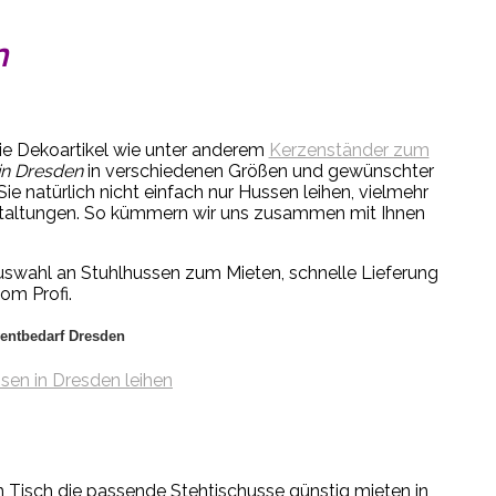
n
die Dekoartikel wie unter anderem
Kerzenständer zum
in Dresden
in verschiedenen Größen und gewünschter
ie natürlich nicht einfach nur Hussen leihen, vielmehr
ranstaltungen. So kümmern wir uns zusammen mit Ihnen
uswahl an Stuhlhussen zum Mieten, schnelle Lieferung
om Profi.
entbedarf Dresden
n Tisch die passende Stehtischusse günstig mieten in