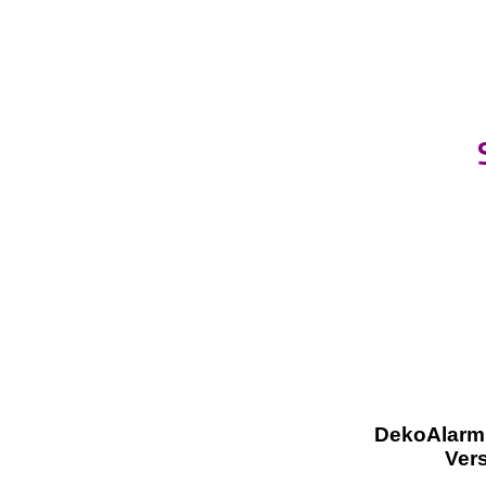
DekoAlarm
Ver