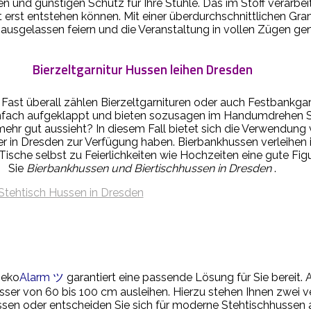
n und günstigen Schutz für Ihre Stühle. Das im Stoff verarbeit
 erst entstehen können. Mit einer überdurchschnittlichen Gr
e ausgelassen feiern und die Veranstaltung in vollen Zügen ge
Bierzeltgarnitur Hussen leihen Dresden
 Fast überall zählen Bierzeltgarnituren oder auch Festbankgar
einfach aufgeklappt und bieten sozusagen im Handumdrehen S
mehr gut aussieht? In diesem Fall bietet sich die Verwendung 
r in Dresden zur Verfügung haben. Bierbankhussen verleihen i
ische selbst zu Feierlichkeiten wie Hochzeiten eine gute F
Sie
Bierbankhussen und Biertischhussen in Dresden
.
Deko
Alarm ツ
garantiert eine passende Lösung für Sie bereit. 
er von 60 bis 100 cm ausleihen. Hierzu stehen Ihnen zwei v
en oder entscheiden Sie sich für moderne Stehtischhussen aus 