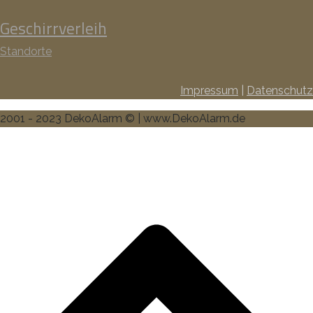
Geschirrverleih
Standorte
Impressum
|
Datenschutz
2001 - 2023 DekoAlarm © | www.DekoAlarm.de