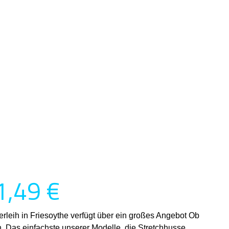
1,49 €
rleih in Friesoythe verfügt über ein großes Angebot Ob
. Das einfachste unserer Modelle, die Stretchhusse,