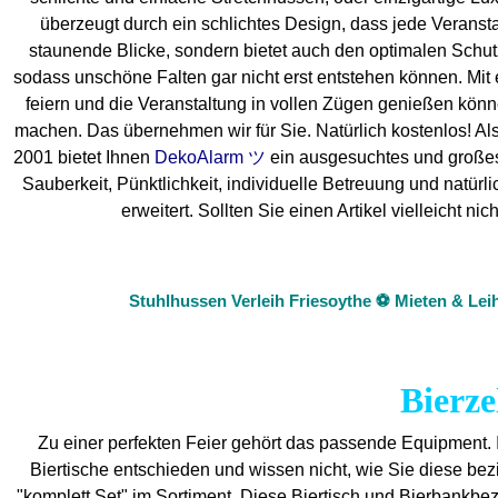
überzeugt durch ein schlichtes Design, dass jede Veranstal
staunende Blicke, sondern bietet auch den optimalen Schutz f
sodass unschöne Falten gar nicht erst entstehen können. Mit 
feiern und die Veranstaltung in vollen Zügen genießen könn
machen. Das übernehmen wir für Sie. Natürlich kostenlos! Also
2001 bietet Ihnen
DekoAlarm ツ
ein ausgesuchtes und großes M
Sauberkeit, Pünktlichkeit, individuelle Betreuung und natür
erweitert. Sollten Sie einen Artikel vielleicht
Stuhlhussen Verleih Friesoythe ⚽ Mieten & Lei
Bierze
Zu einer perfekten Feier gehört das passende Equipment.
Biertische entschieden und wissen nicht, wie Sie diese be
"komplett Set" im Sortiment. Diese Biertisch und Bierbankbe