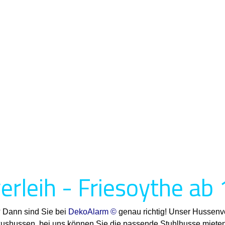
rleih - Friesoythe ab 
? Dann sind Sie bei
DekoAlarm ©
genau richtig! Unser Hussenve
uxushussen, bei uns können Sie die passende Stuhlhusse mieten