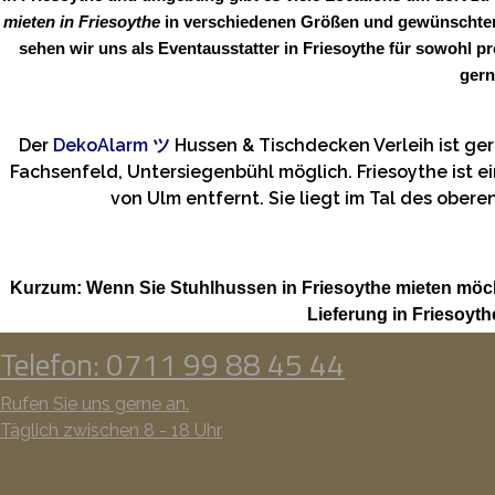
mieten in Friesoythe
in verschiedenen Größen und gewünschter 
sehen wir uns als Eventausstatter in Friesoythe für sowohl p
gern
Der
DekoAlarm
ツ
Hussen & Tischdecken Verleih ist g
Fachsenfeld, Untersiegenbühl möglich. Friesoythe ist 
von Ulm entfernt. Sie liegt im Tal des obe
Kurzum: Wenn Sie Stuhlhussen in Friesoythe mieten möch
Lieferung in Friesoyt
Telefon: 0711 99 88 45 44
Rufen Sie uns gerne an.
Täglich zwischen 8 - 18 Uhr