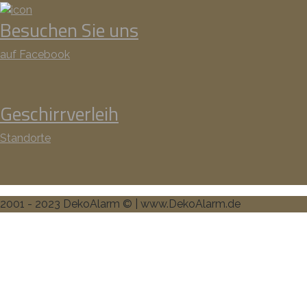
Besuchen Sie uns
auf Facebook
Geschirrverleih
Standorte
2001 - 2023 DekoAlarm © | www.DekoAlarm.de