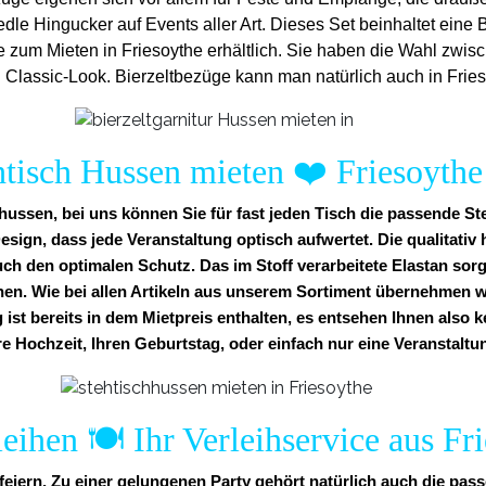
edle Hingucker auf Events aller Art. Dieses Set beinhaltet ein
e zum Mieten in Friesoythe erhältlich. Sie haben die Wahl zwis
lassic-Look. Bierzeltbezüge kann man natürlich auch in Fries
htisch Hussen mieten
❤️
Friesoythe
ussen, bei uns können Sie für fast jeden Tisch die passende St
esign, dass jede Veranstaltung optisch aufwertet. Die qualitati
uch den optimalen Schutz. Das im Stoff verarbeitete Elastan sorg
nen. Wie bei allen Artikeln aus unserem Sortiment übernehmen w
g ist bereits in dem Mietpreis enthalten, es entsehen Ihnen also 
re Hochzeit, Ihren Geburtstag, oder einfach nur eine Veranstaltun
eihen 🍽️ Ihr Verleihservice aus Fr
feiern. Zu einer gelungenen Party gehört natürlich auch die pa