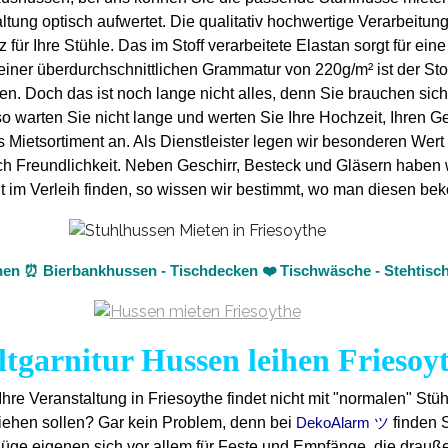
tung optisch aufwertet. Die qualitativ hochwertige Verarbeitung
ür Ihre Stühle. Das im Stoff verarbeitete Elastan sorgt für ein
einer überdurchschnittlichen Grammatur von 220g/m² ist der Sto
en. Doch das ist noch lange nicht alles, denn Sie brauchen si
 warten Sie nicht lange und werten Sie Ihre Hochzeit, Ihren Geb
ietsortiment an. Als Dienstleister legen wir besonderen Wert a
lich Freundlichkeit. Neben Geschirr, Besteck und Gläsern haben
 nicht im Verleih finden, so wissen wir bestimmt, wo man diesen
hen ⏰ Bierbankhussen - Tischdecken ❤️ Tischwäsche - Stehtisch
ltgarnitur Hussen leihen Friesoy
Ihre Veranstaltung in Friesoythe findet nicht mit "normalen" Stü
ziehen sollen? Gar kein Problem, denn bei
finden 
DekoAlarm ツ
züge eigenen sich vor allem für Feste und Empfänge, die drauß