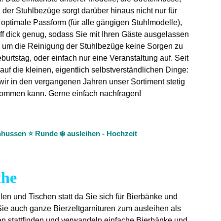
 der Stuhlbezüge sorgt darüber hinaus nicht nur für
e optimale Passform (für alle gängigen Stuhlmodelle),
ff dick genug, sodass Sie mit Ihren Gäste ausgelassen
ch um die Reinigung der Stuhlbezüge keine Sorgen zu
urtstag, oder einfach nur eine Veranstaltung auf. Seit
uf die kleinen, eigentlich selbstverständlichen Dinge:
 wir in den vergangenen Jahren unser Sortiment stetig
 bekommen kann. Gerne einfach nachfragen!
hussen ⭐ Runde ❄️ ausleihen - Hochzeit
the
hlen und Tischen statt da Sie sich für Bierbänke und
Sie auch ganze Bierzeltgarnituren zum ausleihen als
en stattfinden und verwandeln einfache Bierbänke und