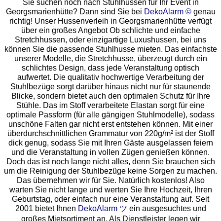
Sie suchen noch nach Stuhlhussen für Ihr Event in
Georgsmarienhütte? Dann sind Sie bei
DekoAlarm ©
genau
richtig! Unser Hussenverleih in Georgsmarienhütte verfügt
über ein großes Angebot Ob schlichte und einfache
Stretchhussen, oder einzigartige Luxushussen, bei uns
können Sie die passende Stuhlhusse mieten. Das einfachste
unserer Modelle, die Stretchhusse, überzeugt durch ein
schlichtes Design, dass jede Veranstaltung optisch
aufwertet. Die qualitativ hochwertige Verarbeitung der
Stuhlbezüge sorgt darüber hinaus nicht nur für staunende
Blicke, sondern bietet auch den optimalen Schutz für Ihre
Stühle. Das im Stoff verarbeitete Elastan sorgt für eine
optimale Passform (für alle gängigen Stuhlmodelle), sodass
unschöne Falten gar nicht erst entstehen können. Mit einer
überdurchschnittlichen Grammatur von 220g/m² ist der Stoff
dick genug, sodass Sie mit Ihren Gäste ausgelassen feiern
und die Veranstaltung in vollen Zügen genießen können.
Doch das ist noch lange nicht alles, denn Sie brauchen sich
um die Reinigung der Stuhlbezüge keine Sorgen zu machen.
Das übernehmen wir für Sie. Natürlich kostenlos! Also
warten Sie nicht lange und werten Sie Ihre Hochzeit, Ihren
Geburtstag, oder einfach nur eine Veranstaltung auf. Seit
2001 bietet Ihnen
DekoAlarm ツ
ein ausgesuchtes und
großes Mietsortiment an. Als Dienstleister legen wir