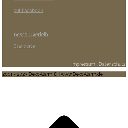
auf Facebook
Geschirrverleih
Standorte
Impressum
|
Datenschutz
2001 - 2023 DekoAlarm © | www.DekoAlarm.de