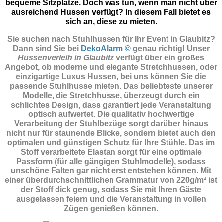
bequeme Sitzplätze. Doch was tun, wenn man nicht über
ausreichend Hussen verfügt? In diesem Fall bietet es
sich an, diese zu mieten.
Sie suchen nach Stuhlhussen für Ihr Event in Glaubitz?
Dann sind Sie
bei
DekoAlarm ©
genau richtig! Unser
Hussenverleih in Glaubitz
verfügt über ein großes
Angebot, ob moderne und elegante Stretchhussen, oder
einzigartige Luxus Hussen, bei uns können Sie die
passende Stuhlhusse mieten. Das beliebteste unserer
Modelle, die Stretchhusse, überzeugt durch ein
schlichtes Design, dass garantiert jede Veranstaltung
optisch aufwertet. Die qualitativ hochwertige
Verarbeitung der Stuhlbezüge sorgt darüber hinaus
nicht nur für staunende Blicke, sondern bietet auch den
optimalen und günstigen Schutz für Ihre Stühle. Das im
Stoff verarbeitete Elastan sorgt für eine optimale
Passform (für alle gängigen Stuhlmodelle), sodass
unschöne Falten gar nicht erst entstehen können. Mit
einer überdurchschnittlichen Grammatur von 220g/m² ist
der Stoff dick genug, sodass Sie mit Ihren Gäste
ausgelassen feiern und die Veranstaltung in vollen
Zügen genießen können.