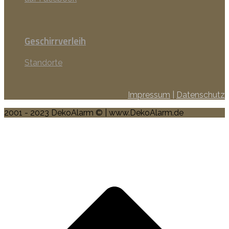
Geschirrverleih
Standorte
Impressum
|
Datenschutz
2001 - 2023 DekoAlarm © | www.DekoAlarm.de