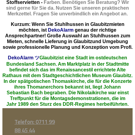
Stoffservietten -
Farben. Benötigen Sie Beratung? Wir
sind gerne für Sie da. Nutzen Sie unseren praktischen
Merkzettel. Fragen Sie unverbindlich ein Angebot an.
Kurzum: Wenn Sie Stuhlhussen in Glaubitzmieten
möchten, ist
DekoAlarm
genau der richtige
Ansprechpartner! Große Auswahl an Stuhlhussen zum
Mieten, schnelle Lieferung in Glaubitzund Umgebung
sowie professionelle Planung und Konzeption vom Profi.
DekoAlarm
ツ
Glaubitzist eine Stadt im ostdeutschen
Bundesland Sachsen. Am Marktplatz in der Stadtmitte
befindet sich das im Renaissancestil errichtete Alte
Rathaus mit dem Stadtgeschichtlichen Museum Glaubitz.
In der spätgotischen Thomaskirche, die für die Konzerte
ihres Thomanerchors bekannt ist, liegt Johann
Sebastian Bach begraben. Die Nikolaikirche war einst
Treffpunkt für die Montagsdemonstrationen, die im
Jahr 1989 den Sturz des DDR-Regimes herbeiführten.
Telefon: 0711 99
88 45 44