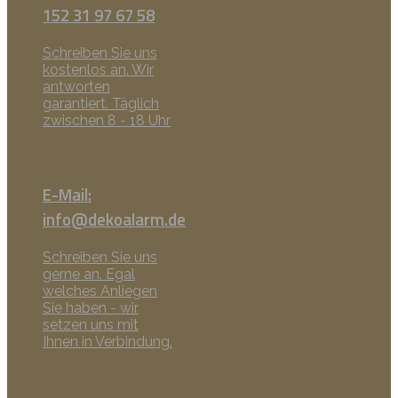
152 31 97 67 58
Schreiben Sie uns
kostenlos an. Wir
antworten
garantiert. Täglich
zwischen 8 - 18 Uhr
E-Mail:
info@dekoalarm.de
Schreiben Sie uns
gerne an. Egal
welches Anliegen
Sie haben - wir
setzen uns mit
Ihnen in Verbindung.