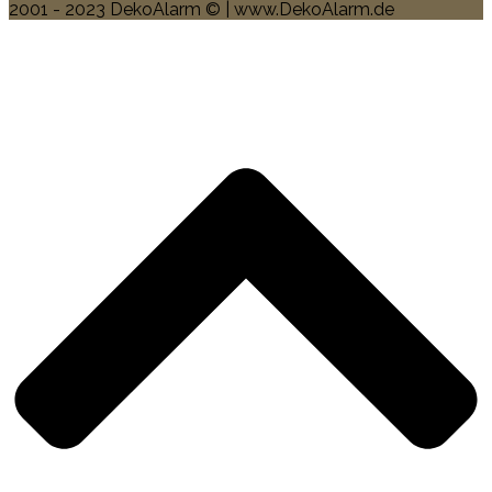
2001 - 2023 DekoAlarm © | www.DekoAlarm.de