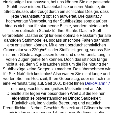
einzigartige Luxushussen, bei uns können Sie die passende
Stuhlhusse mieten. Das einfachste unserer Modelle, die
Stretchhusse, überzeugt durch ein schlichtes Design, dass
jede Veranstaltung optisch aufwertet. Die qualitativ
hochwertige Verarbeitung der Stuhlbezüge sorgt darüber
hinaus nicht nur für staunende Blicke, sondern bietet auch
den optimalen Schutz für Ihre Stühle. Das im Stoff
verarbeitete Elastan sorgt für eine optimale Passform (für alle
gängigen Stuhlmodelle), sodass unschöne Falten gar nicht
erst entstehen können. Mit einer überdurchschnittlichen
Grammatur von 220g/m² ist der Stoff dick genug, sodass Sie
mit Ihren Gäste ausgelassen feiern und die Veranstaltung in
vollen Zügen genießen können. Doch das ist noch lange
nicht alles, denn Sie brauchen sich um die Reinigung der
Stuhlbezüge keine Sorgen zu machen. Das übernehmen wir
für Sie. Natürlich kostenlos! Also warten Sie nicht lange und
werten Sie Ihre Hochzeit, Ihren Geburtstag, oder einfach nur
eine Veranstaltung auf. Seit 2001 bietet Ihnen
DekoAlarm ツ
ein ausgesuchtes und großes Mietsortiment an. Als
Dienstleister legen wir besonderen Wert auf die kleinen,
eigentlich selbstverständlichen Dinge: Sauberkeit,
Pünktlichkeit, individuelle Betreuung und natürlich
Freundlichkeit. Neben Geschirr, Besteck und Gläsern haben
wir in den vergangenen Jahren unser Sortiment stetig