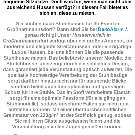
bequeme Sitzplätze. Doch was tun, wenn man nicht über
ausreichend Hussen verfügt? In diesem Fall bietet es
sich an, diese zu mieten.
Sie suchen nach Stuhlhussen für Ihr Event in
Großhartmannsdorf? Dann sind Sie
bei
DekoAlarm ©
genau richtig! Unser
Hussenverleih in
Großhartmannsdorf
verfügt über ein großes Angebot, ob
moderne und elegante Stretchhussen, oder einzigartige
Luxus Hussen, bei uns können Sie die passende
Stuhlhusse mieten. Das beliebteste unserer Modelle, die
Stretchhusse, überzeugt durch ein schlichtes Design,
dass garantiert jede Veranstaltung optisch aufwertet. Die
qualitativ hochwertige Verarbeitung der Stuhlbezüge
sorgt darüber hinaus nicht nur für staunende Blicke,
sondern bietet auch den optimalen und günstigen
Schutz für Ihre Stühle. Das im Stoff verarbeitete Elastan
sorgt für eine optimale Passform (für alle gängigen
Stuhlmodelle), sodass unschöne Falten gar nicht erst
entstehen können. Mit einer überdurchschnittlichen
Grammatur von 220g/m² ist der Stoff dick genug, sodass
Sie mit Ihren Gäste ausgelassen feiern und die
Veranstaltung in vollen Zügen genießen können.