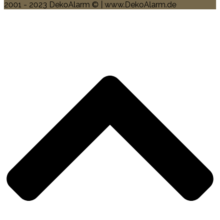
2001 - 2023 DekoAlarm © | www.DekoAlarm.de