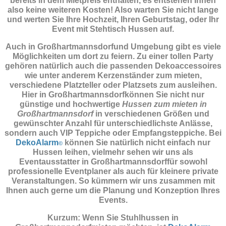
bereits in dem Mietpreis enthalten, es entstehen Ihnen
also keine weiteren Kosten! Also warten Sie nicht lange
und werten Sie Ihre Hochzeit, Ihren Geburtstag, oder Ihr
Event mit Stehtisch Hussen auf.
Auch in Großhartmannsdorfund Umgebung gibt es viele
Möglichkeiten um dort zu feiern. Zu einer tollen Party
gehören natürlich auch die passenden
Dekoaccessoires
wie unter anderem Kerzenständer zum mieten,
verschiedene Platzteller oder Platzsets zum ausleihen.
Hier in Großhartmannsdorfkönnen Sie nicht nur
günstige und hochwertige
Hussen zum mieten in
Großhartmannsdorf
in verschiedenen Größen und
gewünschter Anzahl für unterschiedlichste Anlässe,
sondern auch VIP Teppiche oder Empfangsteppiche. Bei
DekoAlarm
können Sie natürlich nicht einfach nur
©
Hussen leihen, vielmehr sehen wir uns als
Eventausstatter in Großhartmannsdorffür sowohl
professionelle Eventplaner als auch für kleinere private
Veranstaltungen. So kümmern wir uns zusammen mit
Ihnen auch gerne um die Planung und Konzeption Ihres
Events.
Kurzum: Wenn Sie Stuhlhussen in