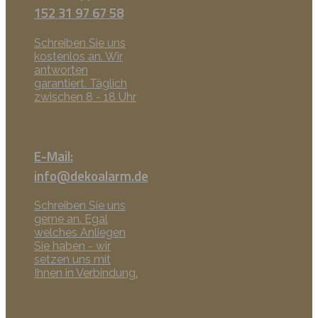
152 31 97 67 58
Schreiben Sie uns
kostenlos an. Wir
antworten
garantiert. Täglich
zwischen 8 - 18 Uhr
E-Mail:
info@dekoalarm.de
Schreiben Sie uns
gerne an. Egal
welches Anliegen
Sie haben - wir
setzen uns mit
Ihnen in Verbindung.