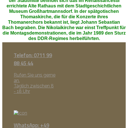
der Stadtmitte befindet sich das im Renaissancestil
errichtete Alte Rathaus mit dem Stadtgeschichtlichen
Museum Großhartmannsdorf. In der spätgotischen
Thomaskirche, die für die Konzerte ihres
Thomanerchors bekannt ist, liegt Johann Sebastian
Bach begraben. Die Nikolaikirche war einst Treffpunkt für
die Montagsdemonstrationen, die im Jahr 1989 den Sturz
des DDR-Regimes herbeiführten.
Telefon: 0711 99
88 45 44
Rufen Sie uns gerne
an.
Täglich zwischen 8
- 18 Uhr
WhatsApp: +49