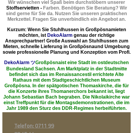
Wir wünschen viel Spaß beim durchstöbern unserer
Stoffservietten -
Farben. Benötigen Sie Beratung? Wir
sind gerne für Sie da. Nutzen Sie unseren praktischen
Merkzettel. Fragen Sie unverbindlich ein Angebot an.
Kurzum: Wenn Sie Stuhlhussen in Großpösnamieten
möchten, ist
DekoAlarm
genau der richtige
Ansprechpartner! Große Auswahl an Stuhlhussen zum
Mieten, schnelle Lieferung in Großpösnaund Umgebung
sowie professionelle Planung und Konzeption vom Profi.
DekoAlarm
ツ
Großpösnaist eine Stadt im ostdeutschen
Bundesland Sachsen. Am Marktplatz in der Stadtmitte
befindet sich das im Renaissancestil errichtete Alte
Rathaus mit dem Stadtgeschichtlichen Museum
Großpösna. In der spätgotischen Thomaskirche, die für
die Konzerte ihres Thomanerchors bekannt ist, liegt
Johann Sebastian Bach begraben. Die Nikolaikirche war
einst Treffpunkt für die Montagsdemonstrationen, die im
Jahr 1989 den Sturz des DDR-Regimes herbeiführten.
Telefon: 0711 99