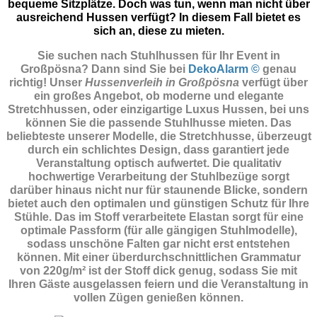
bequeme Sitzplätze. Doch was tun, wenn man nicht über
ausreichend Hussen verfügt? In diesem Fall bietet es
sich an, diese zu mieten.
Sie suchen nach Stuhlhussen für Ihr Event in
Großpösna? Dann sind Sie
bei
DekoAlarm ©
genau
richtig! Unser
Hussenverleih in Großpösna
verfügt über
ein großes Angebot, ob moderne und elegante
Stretchhussen, oder einzigartige Luxus Hussen, bei uns
können Sie die passende Stuhlhusse mieten. Das
beliebteste unserer Modelle, die Stretchhusse, überzeugt
durch ein schlichtes Design, dass garantiert jede
Veranstaltung optisch aufwertet. Die qualitativ
hochwertige Verarbeitung der Stuhlbezüge sorgt
darüber hinaus nicht nur für staunende Blicke, sondern
bietet auch den optimalen und günstigen Schutz für Ihre
Stühle. Das im Stoff verarbeitete Elastan sorgt für eine
optimale Passform (für alle gängigen Stuhlmodelle),
sodass unschöne Falten gar nicht erst entstehen
können. Mit einer überdurchschnittlichen Grammatur
von 220g/m² ist der Stoff dick genug, sodass Sie mit
Ihren Gäste ausgelassen feiern und die Veranstaltung in
vollen Zügen genießen können.