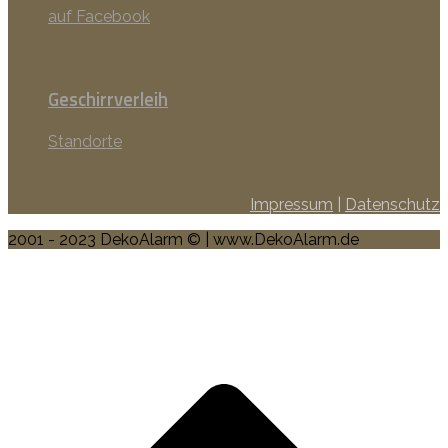
auf Facebook
Geschirrverleih
Standorte
Impressum
|
Datenschutz
2001 - 2023 DekoAlarm © | www.DekoAlarm.de