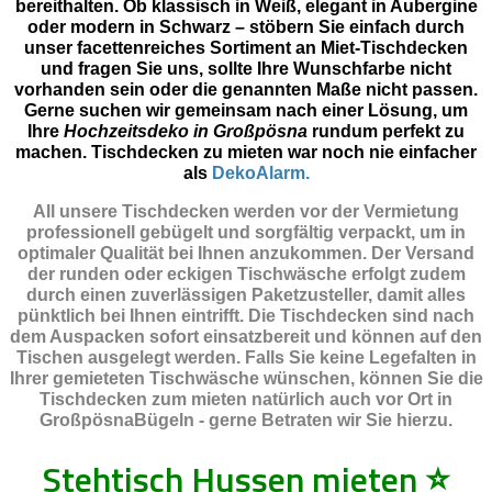
bereithalten. Ob klassisch in Weiß, elegant in Aubergine
oder modern in Schwarz – stöbern Sie einfach durch
unser facettenreiches Sortiment an Miet-Tischdecken
und fragen Sie uns, sollte Ihre Wunschfarbe nicht
vorhanden sein oder die genannten Maße nicht passen.
Gerne suchen wir gemeinsam nach einer Lösung, um
Ihre
Hochzeitsdeko in Großpösna
rundum perfekt zu
machen. Tischdecken zu mieten war noch nie einfacher
als
DekoAlarm.
All unsere Tischdecken werden vor der Vermietung
professionell gebügelt und sorgfältig verpackt, um in
optimaler Qualität bei Ihnen anzukommen. Der Versand
der runden oder eckigen Tischwäsche erfolgt zudem
durch einen zuverlässigen Paketzusteller, damit alles
pünktlich bei Ihnen eintrifft. Die Tischdecken sind nach
dem Auspacken sofort einsatzbereit und können auf den
Tischen ausgelegt werden. Falls Sie keine Legefalten in
Ihrer gemieteten Tischwäsche wünschen, können Sie die
Tischdecken zum mieten natürlich auch vor Ort in
GroßpösnaBügeln - gerne Betraten wir Sie hierzu.
Stehtisch Hussen mieten
⭐