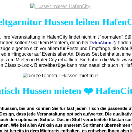
eltgarnitur Hussen leihen HafenC
t.
Ihre Veranstaltung in HafenCity findet nicht mit "normalen" St
eziehen sollen? Gar kein Problem, denn bei
finden
DekoAlarm ツ
ezüge eigenen sich vor allem für Feste und Empfänge, die drau
 edle Hingucker auf Events aller Art. Dieses Set beinhaltet e
üge zum Mieten in HafenCity erhältlich. Sie haben die Wahl zwi
 Classic-Look. Bierzeltbezüge kann man natürlich auch in Haf
htisch Hussen mieten
❤️
HafenCi
hussen, bei uns können Sie für fast jeden Tisch die passende S
Design, dass jede Veranstaltung optisch aufwertet. Die qualitat
auch den optimalen Schutz. Das im Stoff verarbeitete Elastan sor
nnen. Wie bei allen Artikeln aus unserem Sortiment übernehmen 
ng ist bereits in dem Mietpreis enthalten, es entsehen Ihnen also