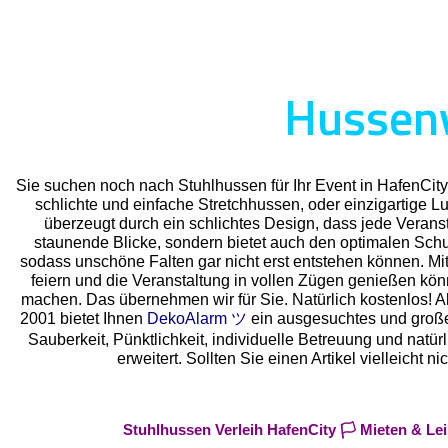
Hussenv
Sie suchen noch nach Stuhlhussen für Ihr Event in HafenCit
schlichte und einfache Stretchhussen, oder einzigartige 
überzeugt durch ein schlichtes Design, dass jede Veransta
staunende Blicke, sondern bietet auch den optimalen Schutz
sodass unschöne Falten gar nicht erst entstehen können. Mit
feiern und die Veranstaltung in vollen Zügen genießen kö
machen. Das übernehmen wir für Sie. Natürlich kostenlos! Als
2001 bietet Ihnen
DekoAlarm ツ
ein ausgesuchtes und großes 
Sauberkeit, Pünktlichkeit, individuelle Betreuung und natü
erweitert. Sollten Sie einen Artikel vielleich
Stuhlhussen Verleih HafenCity 🏳️ Mieten & L