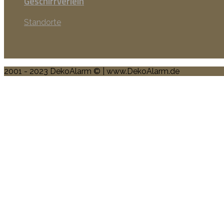
Geschirrverleih
Standorte
2001 - 2023 DekoAlarm © | www.DekoAlarm.de