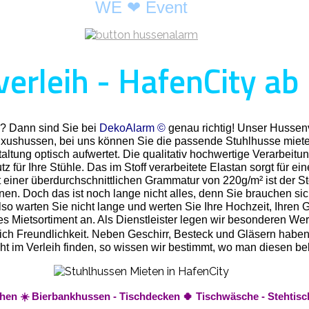
WE ❤ Event
erleih - HafenCity ab 
y? Dann sind Sie bei
DekoAlarm ©
genau richtig! Unser Hussenv
Luxushussen, bei uns können Sie die passende Stuhlhusse miete
ltung optisch aufwertet. Die qualitativ hochwertige Verarbeitun
 für Ihre Stühle. Das im Stoff verarbeitete Elastan sorgt für ei
 einer überdurchschnittlichen Grammatur von 220g/m² ist der St
nnen. Doch das ist noch lange nicht alles, denn Sie brauchen s
o warten Sie nicht lange und werten Sie Ihre Hochzeit, Ihren Ge
Mietsortiment an. Als Dienstleister legen wir besonderen Wert 
rlich Freundlichkeit. Neben Geschirr, Besteck und Gläsern habe
t nicht im Verleih finden, so wissen wir bestimmt, wo man diese
eihen ☀️ Bierbankhussen - Tischdecken 🍀 Tischwäsche - Stehtis