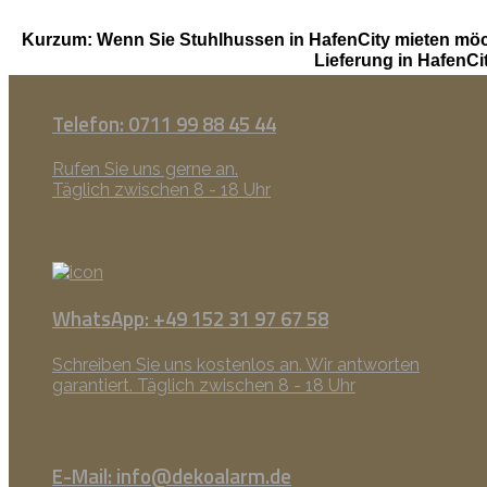
Kurzum: Wenn Sie Stuhlhussen in HafenCity mieten möc
Lieferung in HafenC
Telefon: 0711 99 88 45 44
Rufen Sie uns gerne an.
Täglich zwischen 8 - 18 Uhr
WhatsApp: +49 152 31 97 67 58
Schreiben Sie uns kostenlos an. Wir antworten
garantiert. Täglich zwischen 8 - 18 Uhr
E-Mail: info@dekoalarm.de